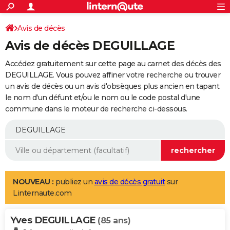
ACTUALITÉS
Connexion
S'inscrire
Avis de décès
Rechercher
Société
Education
Villes
Politique
Faits Divers
Monde
+
SPORT
Avis de décès DEGUILLAGE
Football
Cyclisme
Forum
Coupe du monde 2026
Tennis
Rugby
CULTURE
Accédez gratuitement sur cette page au carnet des décès des
TNT
Cinéma
Musique
Programme TV
Streaming
Sorties cinéma
+
DEGUILLAGE. Vous pouvez affiner votre recherche ou trouver
FINANCE
un avis de décès ou un avis d'obsèques plus ancien en tapant
Impôts
Immobilier
Banque
Crédit
Retraite
Epargne
Risques naturels par ville
Assurance
AUTO
le nom d'un défunt et/ou le nom ou le code postal d'une
commune dans le moteur de recherche ci-dessous.
Réserver un essai
Berlines
Forum auto
Essais
Citadines
SUV
+
HIGH-TECH
Meilleur smartphone
Ordinateurs
Guide high-tech
Mobiles
Internet
Jeux vidéo
+
BRICOLAGE
Aménagement intérieur
Cuisine
Jardinage
+
Forum
Extérieur
Salle de bains
Rangement
WEEK-END
Escapades
Expositions
Week-end nature
Guides de France
Patrimoine
Musées
+
LIFESTYLE
NOUVEAU :
publiez un
avis de décès gratuit
sur
Linternaute.com
Bien-être
Mode
+
Art de vivre
Loisirs
Modes de vie
SANTE
Yves DEGUILLAGE
Guide de la santé
Médicaments
+
Alimentation
Maladies
Sommeil
(85 ans)
VOYAGE