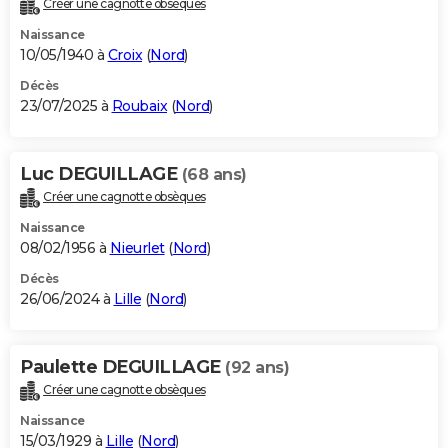
Créer une cagnotte obsèques
City break
Voyage de noces
Climat
Destinations
Voyage nature
Forum
+
PHOTO
Naissance
10/05/1940 à
Croix
(
Nord
)
GUIDES D'ACHAT
Décès
23/07/2025 à
Roubaix
(
Nord
)
BONS PLANS
CARTE DE VOEUX
Luc DEGUILLAGE
(68 ans)
Carte Bonne année
Carte Pâques
Carte de Noël
Carte Saint-Valentin
Carte d'anniversaire
DICTIONNAIRE
Créer une cagnotte obsèques
Biographies
Expressions
Dictionnaire
Citations
Proverbes
PROGRAMME TV
Naissance
08/02/1956 à
Nieurlet
(
Nord
)
COPAINS D'AVANT
Décès
26/06/2024 à
Lille
(
Nord
)
Se connecter
Collèges
Universités
Service militaire
S'inscrire
Lycées
Primaires
Entreprises
Avis de recherche
AVIS DE DÉCÈS
FORUM
Paulette DEGUILLAGE
(92 ans)
Lifestyle
Sport
Television
Cinema
Bricolage
Culture
Auto
Voyage
Créer une cagnotte obsèques
Naissance
15/03/1929 à
Lille
(
Nord
)