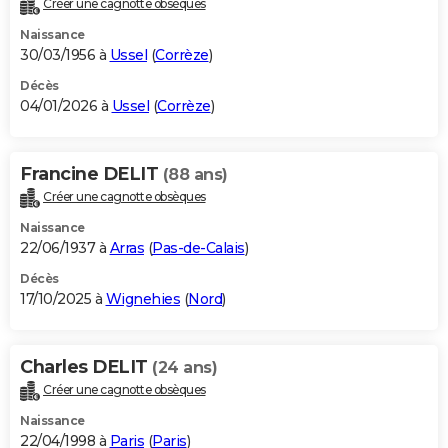
Créer une cagnotte obsèques
City break
Voyage de noces
Climat
Destinations
Voyage nature
Forum
+
PHOTO
Naissance
30/03/1956 à
Ussel
(
Corrèze
)
GUIDES D'ACHAT
Décès
04/01/2026 à
Ussel
(
Corrèze
)
BONS PLANS
CARTE DE VOEUX
Francine DELIT
(88 ans)
Carte Bonne année
Carte Pâques
Carte de Noël
Carte Saint-Valentin
Carte d'anniversaire
DICTIONNAIRE
Créer une cagnotte obsèques
Biographies
Expressions
Dictionnaire
Citations
Proverbes
PROGRAMME TV
Naissance
22/06/1937 à
Arras
(
Pas-de-Calais
)
COPAINS D'AVANT
Décès
17/10/2025 à
Wignehies
(
Nord
)
Se connecter
Collèges
Universités
Service militaire
S'inscrire
Lycées
Primaires
Entreprises
Avis de recherche
AVIS DE DÉCÈS
FORUM
Charles DELIT
(24 ans)
Lifestyle
Sport
Television
Cinema
Bricolage
Culture
Auto
Voyage
Créer une cagnotte obsèques
Naissance
22/04/1998 à
Paris
(
Paris
)