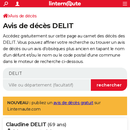
ACTUALITÉS
Connexion
S'inscrire
Avis de décès
Rechercher
Société
Education
Villes
Politique
Faits Divers
Monde
+
SPORT
Avis de décès DELIT
Football
Cyclisme
Forum
Coupe du monde 2026
Tennis
Rugby
CULTURE
Accédez gratuitement sur cette page au carnet des décès des
TNT
Cinéma
Musique
Programme TV
Streaming
Sorties cinéma
+
DELIT. Vous pouvez affiner votre recherche ou trouver un avis
FINANCE
de décès ou un avis d'obsèques plus ancien en tapant le nom
Impôts
Immobilier
Banque
Crédit
Retraite
Epargne
Risques naturels par ville
Assurance
AUTO
d'un défunt et/ou le nom ou le code postal d'une commune
dans le moteur de recherche ci-dessous.
Réserver un essai
Berlines
Forum auto
Essais
Citadines
SUV
+
HIGH-TECH
Meilleur smartphone
Ordinateurs
Guide high-tech
Mobiles
Internet
Jeux vidéo
+
BRICOLAGE
Aménagement intérieur
Cuisine
Jardinage
+
Forum
Extérieur
Salle de bains
Rangement
WEEK-END
Escapades
Expositions
Week-end nature
Guides de France
Patrimoine
Musées
+
LIFESTYLE
NOUVEAU :
publiez un
avis de décès gratuit
sur
Linternaute.com
Bien-être
Mode
+
Art de vivre
Loisirs
Modes de vie
SANTE
Claudine DELIT
Guide de la santé
Médicaments
+
Alimentation
Maladies
Sommeil
(69 ans)
VOYAGE