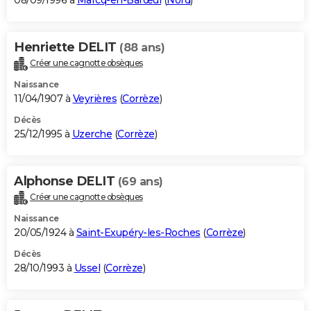
08/09/1996 à
Marcq-en-Barœul
(
Nord
)
Henriette DELIT
(88 ans)
Créer une cagnotte obsèques
Naissance
11/04/1907 à
Veyrières
(
Corrèze
)
Décès
25/12/1995 à
Uzerche
(
Corrèze
)
Alphonse DELIT
(69 ans)
Créer une cagnotte obsèques
Naissance
20/05/1924 à
Saint-Exupéry-les-Roches
(
Corrèze
)
Décès
28/10/1993 à
Ussel
(
Corrèze
)