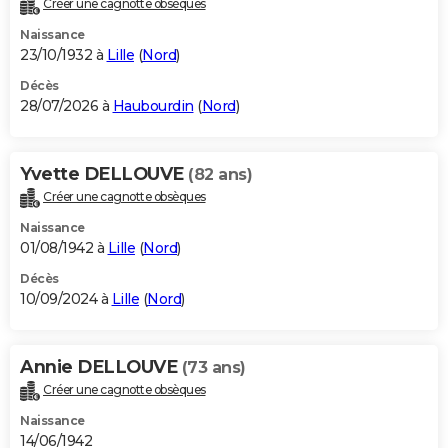
Créer une cagnotte obsèques
City break
Voyage de noces
Climat
Destinations
Voyage nature
Forum
+
PHOTO
Naissance
23/10/1932 à
Lille
(
Nord
)
GUIDES D'ACHAT
Décès
28/07/2026 à
Haubourdin
(
Nord
)
BONS PLANS
CARTE DE VOEUX
Yvette DELLOUVE
(82 ans)
Carte Bonne année
Carte Pâques
Carte de Noël
Carte Saint-Valentin
Carte d'anniversaire
DICTIONNAIRE
Créer une cagnotte obsèques
Biographies
Expressions
Dictionnaire
Citations
Proverbes
PROGRAMME TV
Naissance
01/08/1942 à
Lille
(
Nord
)
COPAINS D'AVANT
Décès
10/09/2024 à
Lille
(
Nord
)
Se connecter
Collèges
Universités
Service militaire
S'inscrire
Lycées
Primaires
Entreprises
Avis de recherche
AVIS DE DÉCÈS
FORUM
Annie DELLOUVE
(73 ans)
Lifestyle
Sport
Television
Cinema
Bricolage
Culture
Auto
Voyage
Créer une cagnotte obsèques
Naissance
14/06/1942