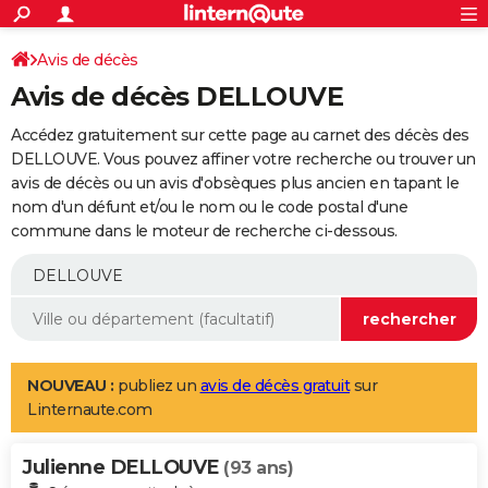
ACTUALITÉS
Connexion
S'inscrire
Avis de décès
Rechercher
Société
Education
Villes
Politique
Faits Divers
Monde
+
SPORT
Avis de décès DELLOUVE
Football
Cyclisme
Forum
Coupe du monde 2026
Tennis
Rugby
CULTURE
Accédez gratuitement sur cette page au carnet des décès des
TNT
Cinéma
Musique
Programme TV
Streaming
Sorties cinéma
+
DELLOUVE. Vous pouvez affiner votre recherche ou trouver un
FINANCE
avis de décès ou un avis d'obsèques plus ancien en tapant le
Impôts
Immobilier
Banque
Crédit
Retraite
Epargne
Risques naturels par ville
Assurance
AUTO
nom d'un défunt et/ou le nom ou le code postal d'une
commune dans le moteur de recherche ci-dessous.
Réserver un essai
Berlines
Forum auto
Essais
Citadines
SUV
+
HIGH-TECH
Meilleur smartphone
Ordinateurs
Guide high-tech
Mobiles
Internet
Jeux vidéo
+
BRICOLAGE
Aménagement intérieur
Cuisine
Jardinage
+
Forum
Extérieur
Salle de bains
Rangement
WEEK-END
Escapades
Expositions
Week-end nature
Guides de France
Patrimoine
Musées
+
LIFESTYLE
NOUVEAU :
publiez un
avis de décès gratuit
sur
Linternaute.com
Bien-être
Mode
+
Art de vivre
Loisirs
Modes de vie
SANTE
Julienne DELLOUVE
Guide de la santé
Médicaments
+
Alimentation
Maladies
Sommeil
(93 ans)
VOYAGE