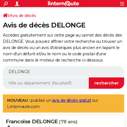
ACTUALITÉS
Connexion
S'inscrire
Avis de décès
Rechercher
Société
Education
Villes
Politique
Faits Divers
Monde
+
SPORT
Avis de décès DELONGE
Football
Cyclisme
Forum
Coupe du monde 2026
Tennis
Rugby
CULTURE
Accédez gratuitement sur cette page au carnet des décès des
TNT
Cinéma
Musique
Programme TV
Streaming
Sorties cinéma
+
DELONGE. Vous pouvez affiner votre recherche ou trouver un
FINANCE
avis de décès ou un avis d'obsèques plus ancien en tapant le
Impôts
Immobilier
Banque
Crédit
Retraite
Epargne
Risques naturels par ville
Assurance
AUTO
nom d'un défunt et/ou le nom ou le code postal d'une
commune dans le moteur de recherche ci-dessous.
Réserver un essai
Berlines
Forum auto
Essais
Citadines
SUV
+
HIGH-TECH
Meilleur smartphone
Ordinateurs
Guide high-tech
Mobiles
Internet
Jeux vidéo
+
BRICOLAGE
Aménagement intérieur
Cuisine
Jardinage
+
Forum
Extérieur
Salle de bains
Rangement
WEEK-END
Escapades
Expositions
Week-end nature
Guides de France
Patrimoine
Musées
+
LIFESTYLE
NOUVEAU :
publiez un
avis de décès gratuit
sur
Linternaute.com
Bien-être
Mode
+
Art de vivre
Loisirs
Modes de vie
SANTE
Francoise DELONGE
Guide de la santé
Médicaments
+
Alimentation
Maladies
Sommeil
(78 ans)
VOYAGE