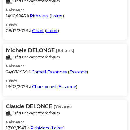
Créer une cagnotte obsèques
City break
Voyage de noces
Climat
Destinations
Voyage nature
Forum
+
PHOTO
Naissance
14/10/1945 à
Pithiviers
(
Loiret
)
GUIDES D'ACHAT
Décès
08/12/2023 à
Olivet
(
Loiret
)
BONS PLANS
CARTE DE VOEUX
Michele DELONGE
(83 ans)
Carte Bonne année
Carte Pâques
Carte de Noël
Carte Saint-Valentin
Carte d'anniversaire
DICTIONNAIRE
Créer une cagnotte obsèques
Biographies
Expressions
Dictionnaire
Citations
Proverbes
PROGRAMME TV
Naissance
24/07/1939 à
Corbeil-Essonnes
(
Essonne
)
COPAINS D'AVANT
Décès
13/03/2023 à
Champcueil
(
Essonne
)
Se connecter
Collèges
Universités
Service militaire
S'inscrire
Lycées
Primaires
Entreprises
Avis de recherche
AVIS DE DÉCÈS
FORUM
Claude DELONGE
(75 ans)
Lifestyle
Sport
Television
Cinema
Bricolage
Culture
Auto
Voyage
Créer une cagnotte obsèques
Naissance
17/02/1947 à
Pithiviers
(
Loiret
)