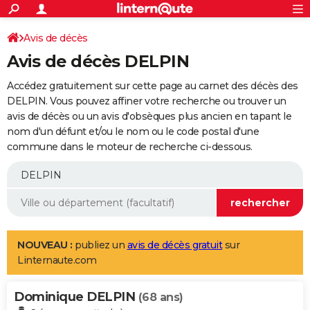
ACTUALITÉS
Connexion
S'inscrire
Avis de décès
Rechercher
Société
Education
Villes
Politique
Faits Divers
Monde
+
SPORT
Avis de décès DELPIN
Football
Cyclisme
Forum
Coupe du monde 2026
Tennis
Rugby
CULTURE
Accédez gratuitement sur cette page au carnet des décès des
TNT
Cinéma
Musique
Programme TV
Streaming
Sorties cinéma
+
DELPIN. Vous pouvez affiner votre recherche ou trouver un
FINANCE
avis de décès ou un avis d'obsèques plus ancien en tapant le
Impôts
Immobilier
Banque
Crédit
Retraite
Epargne
Risques naturels par ville
Assurance
AUTO
nom d'un défunt et/ou le nom ou le code postal d'une
commune dans le moteur de recherche ci-dessous.
Réserver un essai
Berlines
Forum auto
Essais
Citadines
SUV
+
HIGH-TECH
Meilleur smartphone
Ordinateurs
Guide high-tech
Mobiles
Internet
Jeux vidéo
+
BRICOLAGE
Aménagement intérieur
Cuisine
Jardinage
+
Forum
Extérieur
Salle de bains
Rangement
WEEK-END
Escapades
Expositions
Week-end nature
Guides de France
Patrimoine
Musées
+
LIFESTYLE
NOUVEAU :
publiez un
avis de décès gratuit
sur
Linternaute.com
Bien-être
Mode
+
Art de vivre
Loisirs
Modes de vie
SANTE
Dominique DELPIN
Guide de la santé
Médicaments
+
Alimentation
Maladies
Sommeil
(68 ans)
VOYAGE