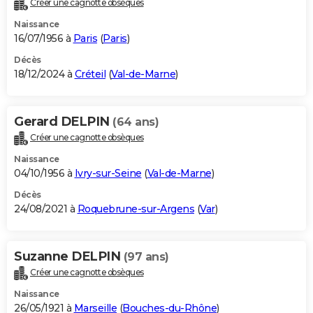
Créer une cagnotte obsèques
City break
Voyage de noces
Climat
Destinations
Voyage nature
Forum
+
PHOTO
Naissance
16/07/1956 à
Paris
(
Paris
)
GUIDES D'ACHAT
Décès
18/12/2024 à
Créteil
(
Val-de-Marne
)
BONS PLANS
CARTE DE VOEUX
Gerard DELPIN
(64 ans)
Carte Bonne année
Carte Pâques
Carte de Noël
Carte Saint-Valentin
Carte d'anniversaire
DICTIONNAIRE
Créer une cagnotte obsèques
Biographies
Expressions
Dictionnaire
Citations
Proverbes
PROGRAMME TV
Naissance
04/10/1956 à
Ivry-sur-Seine
(
Val-de-Marne
)
COPAINS D'AVANT
Décès
24/08/2021 à
Roquebrune-sur-Argens
(
Var
)
Se connecter
Collèges
Universités
Service militaire
S'inscrire
Lycées
Primaires
Entreprises
Avis de recherche
AVIS DE DÉCÈS
FORUM
Suzanne DELPIN
(97 ans)
Lifestyle
Sport
Television
Cinema
Bricolage
Culture
Auto
Voyage
Créer une cagnotte obsèques
Naissance
26/05/1921 à
Marseille
(
Bouches-du-Rhône
)