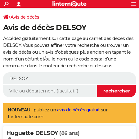
ACTUALITÉS
Connexion
S'inscrire
Avis de décès
Rechercher
Société
Education
Villes
Politique
Faits Divers
Monde
+
SPORT
Avis de décès DELSOY
Football
Cyclisme
Forum
Coupe du monde 2026
Tennis
Rugby
CULTURE
Accédez gratuitement sur cette page au carnet des décès des
TNT
Cinéma
Musique
Programme TV
Streaming
Sorties cinéma
+
DELSOY. Vous pouvez affiner votre recherche ou trouver un
FINANCE
avis de décès ou un avis d'obsèques plus ancien en tapant le
Impôts
Immobilier
Banque
Crédit
Retraite
Epargne
Risques naturels par ville
Assurance
AUTO
nom d'un défunt et/ou le nom ou le code postal d'une
commune dans le moteur de recherche ci-dessous.
Réserver un essai
Berlines
Forum auto
Essais
Citadines
SUV
+
HIGH-TECH
Meilleur smartphone
Ordinateurs
Guide high-tech
Mobiles
Internet
Jeux vidéo
+
BRICOLAGE
Aménagement intérieur
Cuisine
Jardinage
+
Forum
Extérieur
Salle de bains
Rangement
WEEK-END
Escapades
Expositions
Week-end nature
Guides de France
Patrimoine
Musées
+
LIFESTYLE
NOUVEAU :
publiez un
avis de décès gratuit
sur
Linternaute.com
Bien-être
Mode
+
Art de vivre
Loisirs
Modes de vie
SANTE
Huguette DELSOY
Guide de la santé
Médicaments
+
Alimentation
Maladies
Sommeil
(86 ans)
VOYAGE