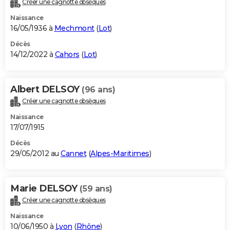
Créer une cagnotte obsèques
City break
Voyage de noces
Climat
Destinations
Voyage nature
Forum
+
PHOTO
Naissance
16/05/1936 à
Mechmont
(
Lot
)
GUIDES D'ACHAT
Décès
14/12/2022 à
Cahors
(
Lot
)
BONS PLANS
CARTE DE VOEUX
Albert DELSOY
(96 ans)
Carte Bonne année
Carte Pâques
Carte de Noël
Carte Saint-Valentin
Carte d'anniversaire
DICTIONNAIRE
Créer une cagnotte obsèques
Biographies
Expressions
Dictionnaire
Citations
Proverbes
PROGRAMME TV
Naissance
17/07/1915
COPAINS D'AVANT
Décès
29/05/2012 au
Cannet
(
Alpes-Maritimes
)
Se connecter
Collèges
Universités
Service militaire
S'inscrire
Lycées
Primaires
Entreprises
Avis de recherche
AVIS DE DÉCÈS
FORUM
Marie DELSOY
(59 ans)
Lifestyle
Sport
Television
Cinema
Bricolage
Culture
Auto
Voyage
Créer une cagnotte obsèques
Naissance
10/06/1950 à
Lyon
(
Rhône
)