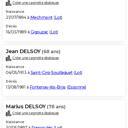
Créer une cagnotte obsèques
Naissance
21/07/1894 à
Mechmont
(
Lot
)
Décès
16/03/1989 à
Gigouzac
(
Lot
)
Jean DELSOY
(68 ans)
Créer une cagnotte obsèques
Naissance
04/05/1913 à
Saint-Cirq-Souillaguet
(
Lot
)
Décès
13/08/1981 à
Fontenay-lès-Briis
(
Essonne
)
Marius DELSOY
(78 ans)
Créer une cagnotte obsèques
Naissance
30/05/1897 à
Francoulès
(
Lot
)