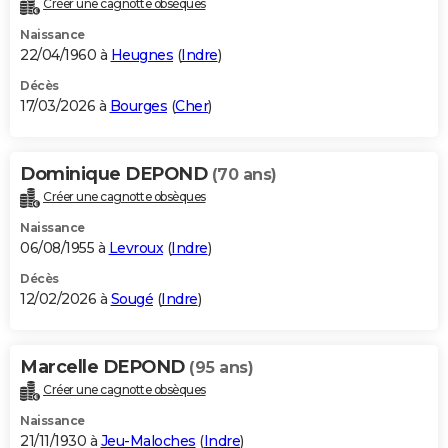
Créer une cagnotte obsèques
City break
Voyage de noces
Climat
Destinations
Voyage nature
Forum
+
PHOTO
Naissance
22/04/1960 à
Heugnes
(
Indre
)
GUIDES D'ACHAT
Décès
17/03/2026 à
Bourges
(
Cher
)
BONS PLANS
CARTE DE VOEUX
Dominique DEPOND
(70 ans)
Carte Bonne année
Carte Pâques
Carte de Noël
Carte Saint-Valentin
Carte d'anniversaire
DICTIONNAIRE
Créer une cagnotte obsèques
Biographies
Expressions
Dictionnaire
Citations
Proverbes
PROGRAMME TV
Naissance
06/08/1955 à
Levroux
(
Indre
)
COPAINS D'AVANT
Décès
12/02/2026 à
Sougé
(
Indre
)
Se connecter
Collèges
Universités
Service militaire
S'inscrire
Lycées
Primaires
Entreprises
Avis de recherche
AVIS DE DÉCÈS
FORUM
Marcelle DEPOND
(95 ans)
Lifestyle
Sport
Television
Cinema
Bricolage
Culture
Auto
Voyage
Créer une cagnotte obsèques
Naissance
21/11/1930 à
Jeu-Maloches
(
Indre
)