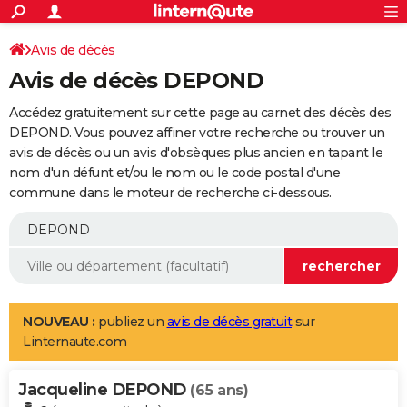
ACTUALITÉS
Connexion
S'inscrire
Avis de décès
Rechercher
Société
Education
Villes
Politique
Faits Divers
Monde
+
SPORT
Avis de décès DEPOND
Football
Cyclisme
Forum
Coupe du monde 2026
Tennis
Rugby
CULTURE
Accédez gratuitement sur cette page au carnet des décès des
TNT
Cinéma
Musique
Programme TV
Streaming
Sorties cinéma
+
DEPOND. Vous pouvez affiner votre recherche ou trouver un
FINANCE
avis de décès ou un avis d'obsèques plus ancien en tapant le
Impôts
Immobilier
Banque
Crédit
Retraite
Epargne
Risques naturels par ville
Assurance
AUTO
nom d'un défunt et/ou le nom ou le code postal d'une
commune dans le moteur de recherche ci-dessous.
Réserver un essai
Berlines
Forum auto
Essais
Citadines
SUV
+
HIGH-TECH
Meilleur smartphone
Ordinateurs
Guide high-tech
Mobiles
Internet
Jeux vidéo
+
BRICOLAGE
Aménagement intérieur
Cuisine
Jardinage
+
Forum
Extérieur
Salle de bains
Rangement
WEEK-END
Escapades
Expositions
Week-end nature
Guides de France
Patrimoine
Musées
+
LIFESTYLE
NOUVEAU :
publiez un
avis de décès gratuit
sur
Linternaute.com
Bien-être
Mode
+
Art de vivre
Loisirs
Modes de vie
SANTE
Jacqueline DEPOND
Guide de la santé
Médicaments
+
Alimentation
Maladies
Sommeil
(65 ans)
VOYAGE