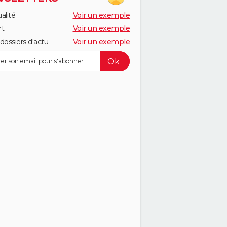
alité
Voir un exemple
rt
Voir un exemple
dossiers d'actu
Voir un exemple