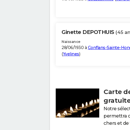
Ginette DEPOTHUIS
(45 an
Naissance
28/06/1930 à
Conflans-Sainte-Hon
(
Yvelines
)
Carte d
gratuit
Notre sélec
permettra 
chers et de