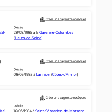
Créer une cagnotte obsèques
Décès
Val-
28/08/1985 à la
Garenne-Colombes
(
Hauts-de-Seine
)
)
Créer une cagnotte obsèques
Décès
08/03/1985 à
Lannion
(
Côtes-d'Armor
)
Créer une cagnotte obsèques
Décès
ise
)
16/03/1984 à
Saint-Sébastien-de-Morsent