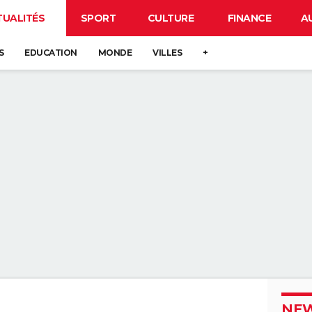
TUALITÉS
SPORT
CULTURE
FINANCE
A
S
EDUCATION
MONDE
VILLES
+
NEW