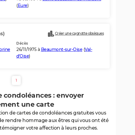
(
Eure
)
s)
Créer une cagnotte obsèques
Décès
orine
26/11/1975 à
Beaumont-sur-Oise
(
Val-
d'Oise
)
1
e condoléances : envoyer
ement une carte
tion de cartes de condoléances gratuites vous
de rendre hommage aux êtres qui vous ont été
 témoigner votre affection à leurs proches.