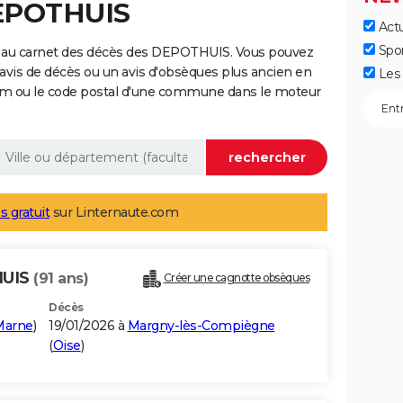
DEPOTHUIS
Actu
Spo
e au carnet des décès des DEPOTHUIS. Vous pouvez
 avis de décès ou un avis d'obsèques plus ancien en
Les 
nom ou le code postal d'une commune dans le moteur
s gratuit
sur Linternaute.com
HUIS
(91 ans)
Créer une cagnotte obsèques
Décès
Marne
)
19/01/2026 à
Margny-lès-Compiègne
(
Oise
)