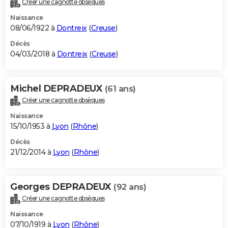
Créer une cagnotte obsèques
City break
Voyage de noces
Climat
Destinations
Voyage nature
Forum
+
PHOTO
Naissance
08/06/1922 à
Dontreix
(
Creuse
)
GUIDES D'ACHAT
Décès
04/03/2018 à
Dontreix
(
Creuse
)
BONS PLANS
CARTE DE VOEUX
Michel DEPRADEUX
(61 ans)
Carte Bonne année
Carte Pâques
Carte de Noël
Carte Saint-Valentin
Carte d'anniversaire
DICTIONNAIRE
Créer une cagnotte obsèques
Biographies
Expressions
Dictionnaire
Citations
Proverbes
PROGRAMME TV
Naissance
15/10/1953 à
Lyon
(
Rhône
)
COPAINS D'AVANT
Décès
21/12/2014 à
Lyon
(
Rhône
)
Se connecter
Collèges
Universités
Service militaire
S'inscrire
Lycées
Primaires
Entreprises
Avis de recherche
AVIS DE DÉCÈS
FORUM
Georges DEPRADEUX
(92 ans)
Lifestyle
Sport
Television
Cinema
Bricolage
Culture
Auto
Voyage
Créer une cagnotte obsèques
Naissance
07/10/1919 à
Lyon
(
Rhône
)