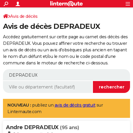
ACTUALITÉS
Connexion
S'inscrire
Avis de décès
Rechercher
Société
Education
Villes
Politique
Faits Divers
Monde
+
SPORT
Avis de décès DEPRADEUX
Football
Cyclisme
Forum
Coupe du monde 2026
Tennis
Rugby
CULTURE
Accédez gratuitement sur cette page au carnet des décès des
TNT
Cinéma
Musique
Programme TV
Streaming
Sorties cinéma
+
DEPRADEUX. Vous pouvez affiner votre recherche ou trouver
FINANCE
un avis de décès ou un avis d'obsèques plus ancien en tapant
Impôts
Immobilier
Banque
Crédit
Retraite
Epargne
Risques naturels par ville
Assurance
AUTO
le nom d'un défunt et/ou le nom ou le code postal d'une
commune dans le moteur de recherche ci-dessous.
Réserver un essai
Berlines
Forum auto
Essais
Citadines
SUV
+
HIGH-TECH
Meilleur smartphone
Ordinateurs
Guide high-tech
Mobiles
Internet
Jeux vidéo
+
BRICOLAGE
Aménagement intérieur
Cuisine
Jardinage
+
Forum
Extérieur
Salle de bains
Rangement
WEEK-END
Escapades
Expositions
Week-end nature
Guides de France
Patrimoine
Musées
+
LIFESTYLE
NOUVEAU :
publiez un
avis de décès gratuit
sur
Linternaute.com
Bien-être
Mode
+
Art de vivre
Loisirs
Modes de vie
SANTE
Andre DEPRADEUX
Guide de la santé
Médicaments
+
Alimentation
Maladies
Sommeil
(95 ans)
VOYAGE