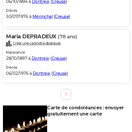
06/10/1894 à
Dontreix
(
Creuse
)
Décès
30/07/1976 à
Mérinchal
(
Creuse
)
Maria DEPRADEUX
(78 ans)
Créer une cagnotte obsèques
Naissance
28/10/1897 à
Dontreix
(
Creuse
)
Décès
06/02/1976 à
Dontreix
(
Creuse
)
1
Carte de condoléances : envoyer
gratuitement une carte