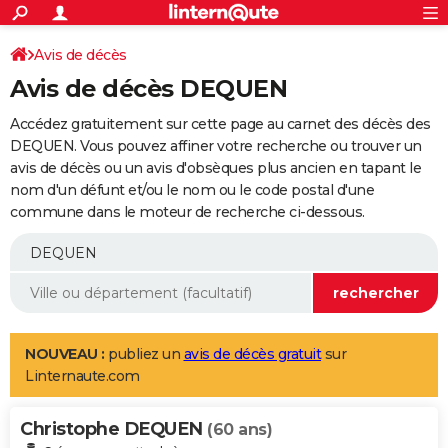
ACTUALITÉS
Connexion
S'inscrire
Avis de décès
Rechercher
Société
Education
Villes
Politique
Faits Divers
Monde
+
SPORT
Avis de décès DEQUEN
Football
Cyclisme
Forum
Coupe du monde 2026
Tennis
Rugby
CULTURE
Accédez gratuitement sur cette page au carnet des décès des
TNT
Cinéma
Musique
Programme TV
Streaming
Sorties cinéma
+
DEQUEN. Vous pouvez affiner votre recherche ou trouver un
FINANCE
avis de décès ou un avis d'obsèques plus ancien en tapant le
Impôts
Immobilier
Banque
Crédit
Retraite
Epargne
Risques naturels par ville
Assurance
AUTO
nom d'un défunt et/ou le nom ou le code postal d'une
commune dans le moteur de recherche ci-dessous.
Réserver un essai
Berlines
Forum auto
Essais
Citadines
SUV
+
HIGH-TECH
Meilleur smartphone
Ordinateurs
Guide high-tech
Mobiles
Internet
Jeux vidéo
+
BRICOLAGE
Aménagement intérieur
Cuisine
Jardinage
+
Forum
Extérieur
Salle de bains
Rangement
WEEK-END
Escapades
Expositions
Week-end nature
Guides de France
Patrimoine
Musées
+
LIFESTYLE
NOUVEAU :
publiez un
avis de décès gratuit
sur
Linternaute.com
Bien-être
Mode
+
Art de vivre
Loisirs
Modes de vie
SANTE
Christophe DEQUEN
Guide de la santé
Médicaments
+
Alimentation
Maladies
Sommeil
(60 ans)
VOYAGE