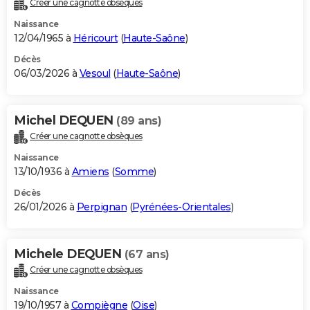
Créer une cagnotte obsèques
City break
Voyage de noces
Climat
Destinations
Voyage nature
Forum
+
PHOTO
Naissance
12/04/1965 à
Héricourt
(
Haute-Saône
)
GUIDES D'ACHAT
Décès
06/03/2026 à
Vesoul
(
Haute-Saône
)
BONS PLANS
CARTE DE VOEUX
Michel DEQUEN
(89 ans)
Carte Bonne année
Carte Pâques
Carte de Noël
Carte Saint-Valentin
Carte d'anniversaire
DICTIONNAIRE
Créer une cagnotte obsèques
Biographies
Expressions
Dictionnaire
Citations
Proverbes
PROGRAMME TV
Naissance
13/10/1936 à
Amiens
(
Somme
)
COPAINS D'AVANT
Décès
26/01/2026 à
Perpignan
(
Pyrénées-Orientales
)
Se connecter
Collèges
Universités
Service militaire
S'inscrire
Lycées
Primaires
Entreprises
Avis de recherche
AVIS DE DÉCÈS
FORUM
Michele DEQUEN
(67 ans)
Lifestyle
Sport
Television
Cinema
Bricolage
Culture
Auto
Voyage
Créer une cagnotte obsèques
Naissance
19/10/1957 à
Compiègne
(
Oise
)