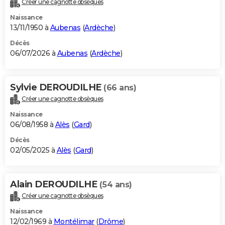
Créer une cagnotte obsèques
City break
Voyage de noces
Climat
Destinations
Voyage nature
Forum
+
PHOTO
Naissance
13/11/1950 à
Aubenas
(
Ardèche
)
GUIDES D'ACHAT
Décès
06/07/2026 à
Aubenas
(
Ardèche
)
BONS PLANS
CARTE DE VOEUX
Sylvie DEROUDILHE
(66 ans)
Carte Bonne année
Carte Pâques
Carte de Noël
Carte Saint-Valentin
Carte d'anniversaire
DICTIONNAIRE
Créer une cagnotte obsèques
Biographies
Expressions
Dictionnaire
Citations
Proverbes
PROGRAMME TV
Naissance
06/08/1958 à
Alès
(
Gard
)
COPAINS D'AVANT
Décès
02/05/2025 à
Alès
(
Gard
)
Se connecter
Collèges
Universités
Service militaire
S'inscrire
Lycées
Primaires
Entreprises
Avis de recherche
AVIS DE DÉCÈS
FORUM
Alain DEROUDILHE
(54 ans)
Lifestyle
Sport
Television
Cinema
Bricolage
Culture
Auto
Voyage
Créer une cagnotte obsèques
Naissance
12/02/1969 à
Montélimar
(
Drôme
)