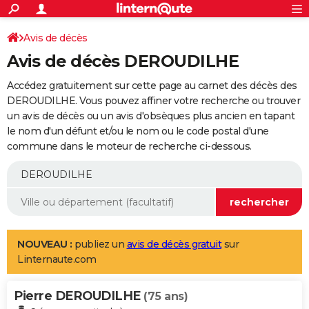
ACTUALITÉS
Connexion
S'inscrire
Avis de décès
Rechercher
Société
Education
Villes
Politique
Faits Divers
Monde
+
SPORT
Avis de décès DEROUDILHE
Football
Cyclisme
Forum
Coupe du monde 2026
Tennis
Rugby
CULTURE
Accédez gratuitement sur cette page au carnet des décès des
TNT
Cinéma
Musique
Programme TV
Streaming
Sorties cinéma
+
DEROUDILHE. Vous pouvez affiner votre recherche ou trouver
FINANCE
un avis de décès ou un avis d'obsèques plus ancien en tapant
Impôts
Immobilier
Banque
Crédit
Retraite
Epargne
Risques naturels par ville
Assurance
AUTO
le nom d'un défunt et/ou le nom ou le code postal d'une
commune dans le moteur de recherche ci-dessous.
Réserver un essai
Berlines
Forum auto
Essais
Citadines
SUV
+
HIGH-TECH
Meilleur smartphone
Ordinateurs
Guide high-tech
Mobiles
Internet
Jeux vidéo
+
BRICOLAGE
Aménagement intérieur
Cuisine
Jardinage
+
Forum
Extérieur
Salle de bains
Rangement
WEEK-END
Escapades
Expositions
Week-end nature
Guides de France
Patrimoine
Musées
+
LIFESTYLE
NOUVEAU :
publiez un
avis de décès gratuit
sur
Linternaute.com
Bien-être
Mode
+
Art de vivre
Loisirs
Modes de vie
SANTE
Pierre DEROUDILHE
Guide de la santé
Médicaments
+
Alimentation
Maladies
Sommeil
(75 ans)
VOYAGE