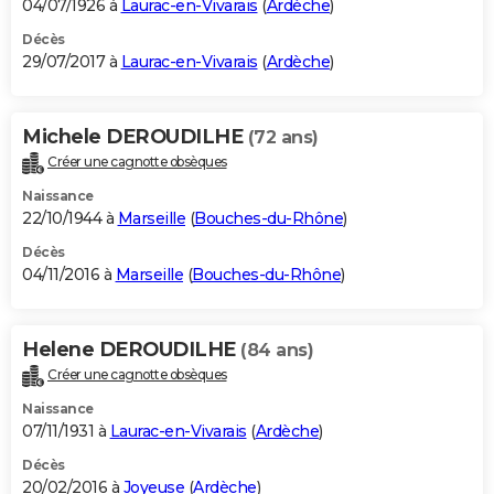
04/07/1926 à
Laurac-en-Vivarais
(
Ardèche
)
Décès
29/07/2017 à
Laurac-en-Vivarais
(
Ardèche
)
Michele DEROUDILHE
(72 ans)
Créer une cagnotte obsèques
Naissance
22/10/1944 à
Marseille
(
Bouches-du-Rhône
)
Décès
04/11/2016 à
Marseille
(
Bouches-du-Rhône
)
Helene DEROUDILHE
(84 ans)
Créer une cagnotte obsèques
Naissance
07/11/1931 à
Laurac-en-Vivarais
(
Ardèche
)
Décès
20/02/2016 à
Joyeuse
(
Ardèche
)