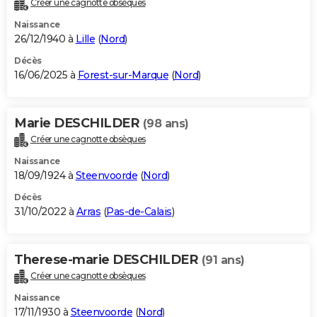
Créer une cagnotte obsèques
City break
Voyage de noces
Climat
Destinations
Voyage nature
Forum
+
PHOTO
Naissance
26/12/1940 à
Lille
(
Nord
)
GUIDES D'ACHAT
Décès
16/06/2025 à
Forest-sur-Marque
(
Nord
)
BONS PLANS
CARTE DE VOEUX
Marie DESCHILDER
(98 ans)
Carte Bonne année
Carte Pâques
Carte de Noël
Carte Saint-Valentin
Carte d'anniversaire
DICTIONNAIRE
Créer une cagnotte obsèques
Biographies
Expressions
Dictionnaire
Citations
Proverbes
PROGRAMME TV
Naissance
18/09/1924 à
Steenvoorde
(
Nord
)
COPAINS D'AVANT
Décès
31/10/2022 à
Arras
(
Pas-de-Calais
)
Se connecter
Collèges
Universités
Service militaire
S'inscrire
Lycées
Primaires
Entreprises
Avis de recherche
AVIS DE DÉCÈS
FORUM
Therese-marie DESCHILDER
(91 ans)
Lifestyle
Sport
Television
Cinema
Bricolage
Culture
Auto
Voyage
Créer une cagnotte obsèques
Naissance
17/11/1930 à
Steenvoorde
(
Nord
)