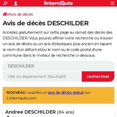
ACTUALITÉS
Connexion
S'inscrire
Avis de décès
Rechercher
Société
Education
Villes
Politique
Faits Divers
Monde
+
SPORT
Avis de décès DESCHILDER
Football
Cyclisme
Forum
Coupe du monde 2026
Tennis
Rugby
CULTURE
Accédez gratuitement sur cette page au carnet des décès des
TNT
Cinéma
Musique
Programme TV
Streaming
Sorties cinéma
+
DESCHILDER. Vous pouvez affiner votre recherche ou trouver
FINANCE
un avis de décès ou un avis d'obsèques plus ancien en tapant
Impôts
Immobilier
Banque
Crédit
Retraite
Epargne
Risques naturels par ville
Assurance
AUTO
le nom d'un défunt et/ou le nom ou le code postal d'une
commune dans le moteur de recherche ci-dessous.
Réserver un essai
Berlines
Forum auto
Essais
Citadines
SUV
+
HIGH-TECH
Meilleur smartphone
Ordinateurs
Guide high-tech
Mobiles
Internet
Jeux vidéo
+
BRICOLAGE
Aménagement intérieur
Cuisine
Jardinage
+
Forum
Extérieur
Salle de bains
Rangement
WEEK-END
Escapades
Expositions
Week-end nature
Guides de France
Patrimoine
Musées
+
LIFESTYLE
NOUVEAU :
publiez un
avis de décès gratuit
sur
Linternaute.com
Bien-être
Mode
+
Art de vivre
Loisirs
Modes de vie
SANTE
Andree DESCHILDER
Guide de la santé
Médicaments
+
Alimentation
Maladies
Sommeil
(84 ans)
VOYAGE