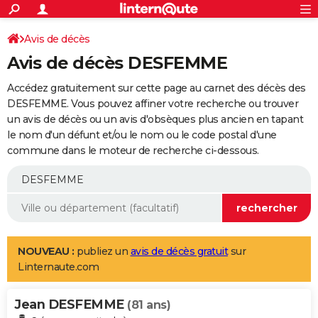
ACTUALITÉS
Connexion
S'inscrire
Avis de décès
Rechercher
Société
Education
Villes
Politique
Faits Divers
Monde
+
SPORT
Avis de décès DESFEMME
Football
Cyclisme
Forum
Coupe du monde 2026
Tennis
Rugby
CULTURE
Accédez gratuitement sur cette page au carnet des décès des
TNT
Cinéma
Musique
Programme TV
Streaming
Sorties cinéma
+
DESFEMME. Vous pouvez affiner votre recherche ou trouver
FINANCE
un avis de décès ou un avis d'obsèques plus ancien en tapant
Impôts
Immobilier
Banque
Crédit
Retraite
Epargne
Risques naturels par ville
Assurance
AUTO
le nom d'un défunt et/ou le nom ou le code postal d'une
commune dans le moteur de recherche ci-dessous.
Réserver un essai
Berlines
Forum auto
Essais
Citadines
SUV
+
HIGH-TECH
Meilleur smartphone
Ordinateurs
Guide high-tech
Mobiles
Internet
Jeux vidéo
+
BRICOLAGE
Aménagement intérieur
Cuisine
Jardinage
+
Forum
Extérieur
Salle de bains
Rangement
WEEK-END
Escapades
Expositions
Week-end nature
Guides de France
Patrimoine
Musées
+
LIFESTYLE
NOUVEAU :
publiez un
avis de décès gratuit
sur
Linternaute.com
Bien-être
Mode
+
Art de vivre
Loisirs
Modes de vie
SANTE
Jean DESFEMME
Guide de la santé
Médicaments
+
Alimentation
Maladies
Sommeil
(81 ans)
VOYAGE