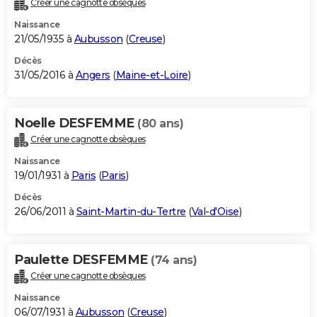
Créer une cagnotte obsèques
City break
Voyage de noces
Climat
Destinations
Voyage nature
Forum
+
PHOTO
Naissance
21/05/1935 à
Aubusson
(
Creuse
)
GUIDES D'ACHAT
Décès
31/05/2016 à
Angers
(
Maine-et-Loire
)
BONS PLANS
CARTE DE VOEUX
Noelle DESFEMME
(80 ans)
Carte Bonne année
Carte Pâques
Carte de Noël
Carte Saint-Valentin
Carte d'anniversaire
DICTIONNAIRE
Créer une cagnotte obsèques
Biographies
Expressions
Dictionnaire
Citations
Proverbes
PROGRAMME TV
Naissance
19/01/1931 à
Paris
(
Paris
)
COPAINS D'AVANT
Décès
26/06/2011 à
Saint-Martin-du-Tertre
(
Val-d'Oise
)
Se connecter
Collèges
Universités
Service militaire
S'inscrire
Lycées
Primaires
Entreprises
Avis de recherche
AVIS DE DÉCÈS
FORUM
Paulette DESFEMME
(74 ans)
Lifestyle
Sport
Television
Cinema
Bricolage
Culture
Auto
Voyage
Créer une cagnotte obsèques
Naissance
06/07/1931 à
Aubusson
(
Creuse
)