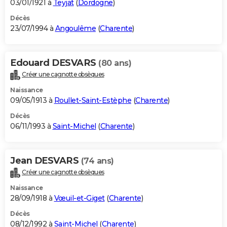
03/01/1921 à
Teyjat
(
Dordogne
)
Décès
23/07/1994 à
Angoulême
(
Charente
)
Edouard DESVARS
(80 ans)
Créer une cagnotte obsèques
Naissance
09/05/1913 à
Roullet-Saint-Estèphe
(
Charente
)
Décès
06/11/1993 à
Saint-Michel
(
Charente
)
Jean DESVARS
(74 ans)
Créer une cagnotte obsèques
Naissance
28/09/1918 à
Vœuil-et-Giget
(
Charente
)
Décès
08/12/1992 à
Saint-Michel
(
Charente
)