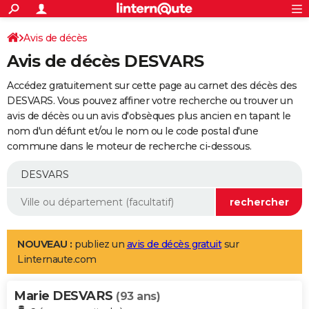
ACTUALITÉS
Connexion
S'inscrire
Avis de décès
Rechercher
Société
Education
Villes
Politique
Faits Divers
Monde
+
SPORT
Avis de décès DESVARS
Football
Cyclisme
Forum
Coupe du monde 2026
Tennis
Rugby
CULTURE
Accédez gratuitement sur cette page au carnet des décès des
TNT
Cinéma
Musique
Programme TV
Streaming
Sorties cinéma
+
DESVARS. Vous pouvez affiner votre recherche ou trouver un
FINANCE
avis de décès ou un avis d'obsèques plus ancien en tapant le
Impôts
Immobilier
Banque
Crédit
Retraite
Epargne
Risques naturels par ville
Assurance
AUTO
nom d'un défunt et/ou le nom ou le code postal d'une
commune dans le moteur de recherche ci-dessous.
Réserver un essai
Berlines
Forum auto
Essais
Citadines
SUV
+
HIGH-TECH
Meilleur smartphone
Ordinateurs
Guide high-tech
Mobiles
Internet
Jeux vidéo
+
BRICOLAGE
Aménagement intérieur
Cuisine
Jardinage
+
Forum
Extérieur
Salle de bains
Rangement
WEEK-END
Escapades
Expositions
Week-end nature
Guides de France
Patrimoine
Musées
+
LIFESTYLE
NOUVEAU :
publiez un
avis de décès gratuit
sur
Linternaute.com
Bien-être
Mode
+
Art de vivre
Loisirs
Modes de vie
SANTE
Marie DESVARS
Guide de la santé
Médicaments
+
Alimentation
Maladies
Sommeil
(93 ans)
VOYAGE