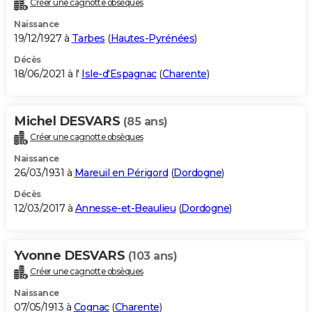
Créer une cagnotte obsèques
City break
Voyage de noces
Climat
Destinations
Voyage nature
Forum
+
PHOTO
Naissance
19/12/1927 à
Tarbes
(
Hautes-Pyrénées
)
GUIDES D'ACHAT
Décès
18/06/2021 à l'
Isle-d'Espagnac
(
Charente
)
BONS PLANS
CARTE DE VOEUX
Michel DESVARS
(85 ans)
Carte Bonne année
Carte Pâques
Carte de Noël
Carte Saint-Valentin
Carte d'anniversaire
DICTIONNAIRE
Créer une cagnotte obsèques
Biographies
Expressions
Dictionnaire
Citations
Proverbes
PROGRAMME TV
Naissance
26/03/1931 à
Mareuil en Périgord
(
Dordogne
)
COPAINS D'AVANT
Décès
12/03/2017 à
Annesse-et-Beaulieu
(
Dordogne
)
Se connecter
Collèges
Universités
Service militaire
S'inscrire
Lycées
Primaires
Entreprises
Avis de recherche
AVIS DE DÉCÈS
FORUM
Yvonne DESVARS
(103 ans)
Lifestyle
Sport
Television
Cinema
Bricolage
Culture
Auto
Voyage
Créer une cagnotte obsèques
Naissance
07/05/1913 à
Cognac
(
Charente
)