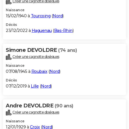
Créer une cagnotte obsèques
City break
Voyage de noces
Climat
Destinations
Voyage nature
Forum
+
PHOTO
Naissance
15/02/1940 à
Tourcoing
(
Nord
)
GUIDES D'ACHAT
Décès
23/12/2022 à
Haguenau
(
Bas-Rhin
)
BONS PLANS
CARTE DE VOEUX
Simone DEVOLDRE
(74 ans)
Carte Bonne année
Carte Pâques
Carte de Noël
Carte Saint-Valentin
Carte d'anniversaire
DICTIONNAIRE
Créer une cagnotte obsèques
Biographies
Expressions
Dictionnaire
Citations
Proverbes
PROGRAMME TV
Naissance
07/08/1945 à
Roubaix
(
Nord
)
COPAINS D'AVANT
Décès
07/12/2019 à
Lille
(
Nord
)
Se connecter
Collèges
Universités
Service militaire
S'inscrire
Lycées
Primaires
Entreprises
Avis de recherche
AVIS DE DÉCÈS
FORUM
Andre DEVOLDRE
(90 ans)
Lifestyle
Sport
Television
Cinema
Bricolage
Culture
Auto
Voyage
Créer une cagnotte obsèques
Naissance
12/01/1929 à
Croix
(
Nord
)