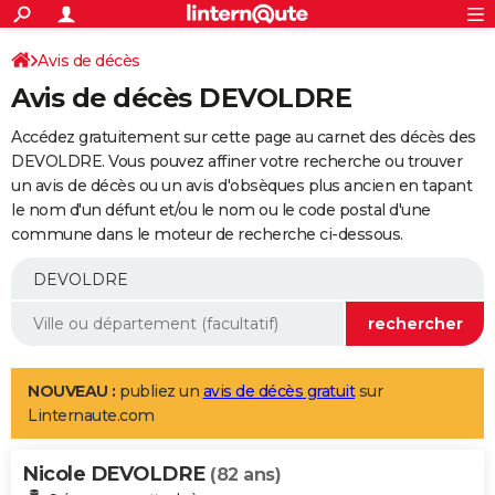
ACTUALITÉS
Connexion
S'inscrire
Avis de décès
Rechercher
Société
Education
Villes
Politique
Faits Divers
Monde
+
SPORT
Avis de décès DEVOLDRE
Football
Cyclisme
Forum
Coupe du monde 2026
Tennis
Rugby
CULTURE
Accédez gratuitement sur cette page au carnet des décès des
TNT
Cinéma
Musique
Programme TV
Streaming
Sorties cinéma
+
DEVOLDRE. Vous pouvez affiner votre recherche ou trouver
FINANCE
un avis de décès ou un avis d'obsèques plus ancien en tapant
Impôts
Immobilier
Banque
Crédit
Retraite
Epargne
Risques naturels par ville
Assurance
AUTO
le nom d'un défunt et/ou le nom ou le code postal d'une
commune dans le moteur de recherche ci-dessous.
Réserver un essai
Berlines
Forum auto
Essais
Citadines
SUV
+
HIGH-TECH
Meilleur smartphone
Ordinateurs
Guide high-tech
Mobiles
Internet
Jeux vidéo
+
BRICOLAGE
Aménagement intérieur
Cuisine
Jardinage
+
Forum
Extérieur
Salle de bains
Rangement
WEEK-END
Escapades
Expositions
Week-end nature
Guides de France
Patrimoine
Musées
+
LIFESTYLE
NOUVEAU :
publiez un
avis de décès gratuit
sur
Linternaute.com
Bien-être
Mode
+
Art de vivre
Loisirs
Modes de vie
SANTE
Nicole DEVOLDRE
Guide de la santé
Médicaments
+
Alimentation
Maladies
Sommeil
(82 ans)
VOYAGE