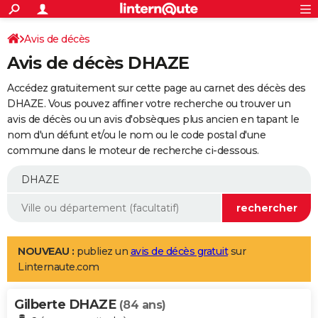
ACTUALITÉS
Connexion
S'inscrire
Avis de décès
Rechercher
Société
Education
Villes
Politique
Faits Divers
Monde
+
SPORT
Avis de décès DHAZE
Football
Cyclisme
Forum
Coupe du monde 2026
Tennis
Rugby
CULTURE
Accédez gratuitement sur cette page au carnet des décès des
TNT
Cinéma
Musique
Programme TV
Streaming
Sorties cinéma
+
DHAZE. Vous pouvez affiner votre recherche ou trouver un
FINANCE
avis de décès ou un avis d'obsèques plus ancien en tapant le
Impôts
Immobilier
Banque
Crédit
Retraite
Epargne
Risques naturels par ville
Assurance
AUTO
nom d'un défunt et/ou le nom ou le code postal d'une
commune dans le moteur de recherche ci-dessous.
Réserver un essai
Berlines
Forum auto
Essais
Citadines
SUV
+
HIGH-TECH
Meilleur smartphone
Ordinateurs
Guide high-tech
Mobiles
Internet
Jeux vidéo
+
BRICOLAGE
Aménagement intérieur
Cuisine
Jardinage
+
Forum
Extérieur
Salle de bains
Rangement
WEEK-END
Escapades
Expositions
Week-end nature
Guides de France
Patrimoine
Musées
+
LIFESTYLE
NOUVEAU :
publiez un
avis de décès gratuit
sur
Linternaute.com
Bien-être
Mode
+
Art de vivre
Loisirs
Modes de vie
SANTE
Gilberte DHAZE
Guide de la santé
Médicaments
+
Alimentation
Maladies
Sommeil
(84 ans)
VOYAGE