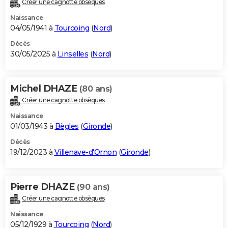
Créer une cagnotte obsèques
City break
Voyage de noces
Climat
Destinations
Voyage nature
Forum
+
PHOTO
Naissance
04/05/1941 à
Tourcoing
(
Nord
)
GUIDES D'ACHAT
Décès
30/05/2025 à
Linselles
(
Nord
)
BONS PLANS
CARTE DE VOEUX
Michel DHAZE
(80 ans)
Carte Bonne année
Carte Pâques
Carte de Noël
Carte Saint-Valentin
Carte d'anniversaire
DICTIONNAIRE
Créer une cagnotte obsèques
Biographies
Expressions
Dictionnaire
Citations
Proverbes
PROGRAMME TV
Naissance
01/03/1943 à
Bègles
(
Gironde
)
COPAINS D'AVANT
Décès
19/12/2023 à
Villenave-d'Ornon
(
Gironde
)
Se connecter
Collèges
Universités
Service militaire
S'inscrire
Lycées
Primaires
Entreprises
Avis de recherche
AVIS DE DÉCÈS
FORUM
Pierre DHAZE
(90 ans)
Lifestyle
Sport
Television
Cinema
Bricolage
Culture
Auto
Voyage
Créer une cagnotte obsèques
Naissance
05/12/1929 à
Tourcoing
(
Nord
)