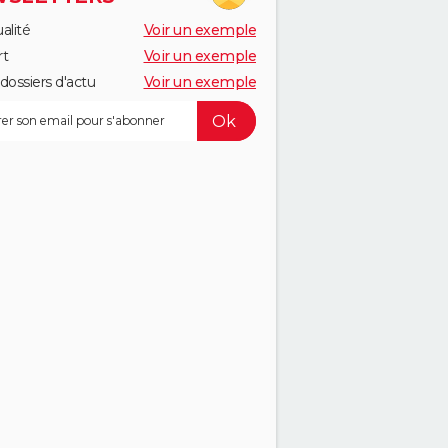
alité
Voir un exemple
rt
Voir un exemple
dossiers d'actu
Voir un exemple