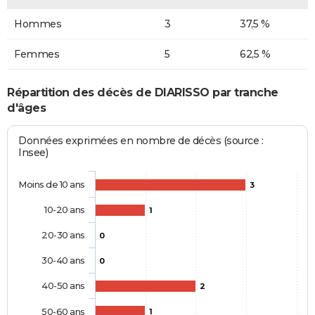
Hommes
3
37,5 %
Femmes
5
62,5 %
Répartition des décès de DIARISSO par tranche
d'âges
Données exprimées en nombre de décès (source :
Insee)
Moins de 10 ans
3
10-20 ans
1
20-30 ans
0
30-40 ans
0
40-50 ans
2
50-60 ans
1