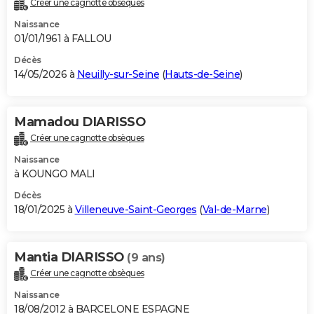
Créer une cagnotte obsèques
City break
Voyage de noces
Climat
Destinations
Voyage nature
Forum
+
PHOTO
Naissance
01/01/1961 à FALLOU
GUIDES D'ACHAT
Décès
14/05/2026 à
Neuilly-sur-Seine
(
Hauts-de-Seine
)
BONS PLANS
CARTE DE VOEUX
Mamadou DIARISSO
Carte Bonne année
Carte Pâques
Carte de Noël
Carte Saint-Valentin
Carte d'anniversaire
DICTIONNAIRE
Créer une cagnotte obsèques
Biographies
Expressions
Dictionnaire
Citations
Proverbes
PROGRAMME TV
Naissance
à KOUNGO MALI
COPAINS D'AVANT
Décès
18/01/2025 à
Villeneuve-Saint-Georges
(
Val-de-Marne
)
Se connecter
Collèges
Universités
Service militaire
S'inscrire
Lycées
Primaires
Entreprises
Avis de recherche
AVIS DE DÉCÈS
FORUM
Mantia DIARISSO
(9 ans)
Lifestyle
Sport
Television
Cinema
Bricolage
Culture
Auto
Voyage
Créer une cagnotte obsèques
Naissance
18/08/2012 à BARCELONE ESPAGNE