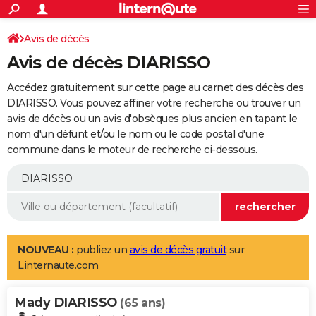
ACTUALITÉS
Connexion
S'inscrire
Avis de décès
Rechercher
Société
Education
Villes
Politique
Faits Divers
Monde
+
SPORT
Avis de décès DIARISSO
Football
Cyclisme
Forum
Coupe du monde 2026
Tennis
Rugby
CULTURE
Accédez gratuitement sur cette page au carnet des décès des
TNT
Cinéma
Musique
Programme TV
Streaming
Sorties cinéma
+
DIARISSO. Vous pouvez affiner votre recherche ou trouver un
FINANCE
avis de décès ou un avis d'obsèques plus ancien en tapant le
Impôts
Immobilier
Banque
Crédit
Retraite
Epargne
Risques naturels par ville
Assurance
AUTO
nom d'un défunt et/ou le nom ou le code postal d'une
commune dans le moteur de recherche ci-dessous.
Réserver un essai
Berlines
Forum auto
Essais
Citadines
SUV
+
HIGH-TECH
Meilleur smartphone
Ordinateurs
Guide high-tech
Mobiles
Internet
Jeux vidéo
+
BRICOLAGE
Aménagement intérieur
Cuisine
Jardinage
+
Forum
Extérieur
Salle de bains
Rangement
WEEK-END
Escapades
Expositions
Week-end nature
Guides de France
Patrimoine
Musées
+
LIFESTYLE
NOUVEAU :
publiez un
avis de décès gratuit
sur
Linternaute.com
Bien-être
Mode
+
Art de vivre
Loisirs
Modes de vie
SANTE
Mady DIARISSO
Guide de la santé
Médicaments
+
Alimentation
Maladies
Sommeil
(65 ans)
VOYAGE