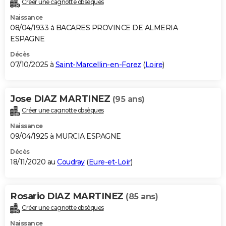
Créer une cagnotte obsèques
City break
Voyage de noces
Climat
Destinations
Voyage nature
Forum
+
PHOTO
Naissance
08/04/1933 à BACARES PROVINCE DE ALMERIA
GUIDES D'ACHAT
ESPAGNE
BONS PLANS
Décès
07/10/2025 à
Saint-Marcellin-en-Forez
(
Loire
)
CARTE DE VOEUX
Carte Bonne année
Carte Pâques
Carte de Noël
Carte Saint-Valentin
Carte d'anniversaire
DICTIONNAIRE
Jose DIAZ MARTINEZ
(95 ans)
Créer une cagnotte obsèques
Biographies
Expressions
Dictionnaire
Citations
Proverbes
PROGRAMME TV
Naissance
COPAINS D'AVANT
09/04/1925 à MURCIA ESPAGNE
Décès
Se connecter
Collèges
Universités
Service militaire
S'inscrire
Lycées
Primaires
Entreprises
Avis de recherche
AVIS DE DÉCÈS
18/11/2020 au
Coudray
(
Eure-et-Loir
)
FORUM
Lifestyle
Sport
Television
Cinema
Bricolage
Culture
Auto
Voyage
Rosario DIAZ MARTINEZ
(85 ans)
Créer une cagnotte obsèques
Naissance