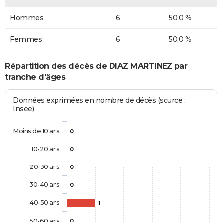
Hommes
6
50,0 %
Femmes
6
50,0 %
Répartition des décès de DIAZ MARTINEZ par
tranche d'âges
Données exprimées en nombre de décès (source :
Insee)
Moins de 10 ans
0
10-20 ans
0
20-30 ans
0
30-40 ans
0
40-50 ans
1
50-60 ans
0