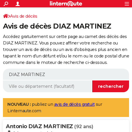
ACTUALITÉS
Connexion
S'inscrire
Avis de décès
Rechercher
Société
Education
Villes
Politique
Faits Divers
Monde
+
SPORT
Avis de décès DIAZ MARTINEZ
Football
Cyclisme
Forum
Coupe du monde 2026
Tennis
Rugby
CULTURE
Accédez gratuitement sur cette page au carnet des décès des
TNT
Cinéma
Musique
Programme TV
Streaming
Sorties cinéma
+
DIAZ MARTINEZ. Vous pouvez affiner votre recherche ou
FINANCE
trouver un avis de décès ou un avis d'obsèques plus ancien en
Impôts
Immobilier
Banque
Crédit
Retraite
Epargne
Risques naturels par ville
Assurance
AUTO
tapant le nom d'un défunt et/ou le nom ou le code postal d'une
commune dans le moteur de recherche ci-dessous.
Réserver un essai
Berlines
Forum auto
Essais
Citadines
SUV
+
HIGH-TECH
Meilleur smartphone
Ordinateurs
Guide high-tech
Mobiles
Internet
Jeux vidéo
+
BRICOLAGE
Aménagement intérieur
Cuisine
Jardinage
+
Forum
Extérieur
Salle de bains
Rangement
WEEK-END
Escapades
Expositions
Week-end nature
Guides de France
Patrimoine
Musées
+
LIFESTYLE
NOUVEAU :
publiez un
avis de décès gratuit
sur
Linternaute.com
Bien-être
Mode
+
Art de vivre
Loisirs
Modes de vie
SANTE
Antonio DIAZ MARTINEZ
Guide de la santé
Médicaments
+
Alimentation
Maladies
Sommeil
(92 ans)
VOYAGE