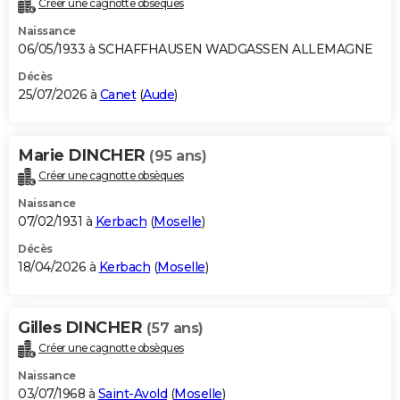
Créer une cagnotte obsèques
City break
Voyage de noces
Climat
Destinations
Voyage nature
Forum
+
PHOTO
Naissance
06/05/1933 à SCHAFFHAUSEN WADGASSEN ALLEMAGNE
GUIDES D'ACHAT
Décès
25/07/2026 à
Canet
(
Aude
)
BONS PLANS
CARTE DE VOEUX
Marie DINCHER
(95 ans)
Carte Bonne année
Carte Pâques
Carte de Noël
Carte Saint-Valentin
Carte d'anniversaire
DICTIONNAIRE
Créer une cagnotte obsèques
Biographies
Expressions
Dictionnaire
Citations
Proverbes
PROGRAMME TV
Naissance
07/02/1931 à
Kerbach
(
Moselle
)
COPAINS D'AVANT
Décès
18/04/2026 à
Kerbach
(
Moselle
)
Se connecter
Collèges
Universités
Service militaire
S'inscrire
Lycées
Primaires
Entreprises
Avis de recherche
AVIS DE DÉCÈS
FORUM
Gilles DINCHER
(57 ans)
Lifestyle
Sport
Television
Cinema
Bricolage
Culture
Auto
Voyage
Créer une cagnotte obsèques
Naissance
03/07/1968 à
Saint-Avold
(
Moselle
)