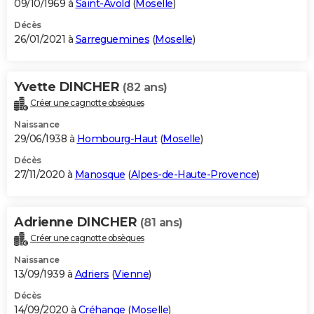
09/10/1969 à
Saint-Avold
(
Moselle
)
Décès
26/01/2021 à
Sarreguemines
(
Moselle
)
Yvette DINCHER
(82 ans)
Créer une cagnotte obsèques
Naissance
29/06/1938 à
Hombourg-Haut
(
Moselle
)
Décès
27/11/2020 à
Manosque
(
Alpes-de-Haute-Provence
)
Adrienne DINCHER
(81 ans)
Créer une cagnotte obsèques
Naissance
13/09/1939 à
Adriers
(
Vienne
)
Décès
14/09/2020 à
Créhange
(
Moselle
)