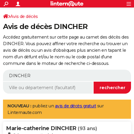
ACTUALITÉS
Connexion
S'inscrire
Avis de décès
Rechercher
Société
Education
Villes
Politique
Faits Divers
Monde
+
SPORT
Avis de décès DINCHER
Football
Cyclisme
Forum
Coupe du monde 2026
Tennis
Rugby
CULTURE
Accédez gratuitement sur cette page au carnet des décès des
TNT
Cinéma
Musique
Programme TV
Streaming
Sorties cinéma
+
DINCHER. Vous pouvez affiner votre recherche ou trouver un
FINANCE
avis de décès ou un avis d'obsèques plus ancien en tapant le
Impôts
Immobilier
Banque
Crédit
Retraite
Epargne
Risques naturels par ville
Assurance
AUTO
nom d'un défunt et/ou le nom ou le code postal d'une
commune dans le moteur de recherche ci-dessous.
Réserver un essai
Berlines
Forum auto
Essais
Citadines
SUV
+
HIGH-TECH
Meilleur smartphone
Ordinateurs
Guide high-tech
Mobiles
Internet
Jeux vidéo
+
BRICOLAGE
Aménagement intérieur
Cuisine
Jardinage
+
Forum
Extérieur
Salle de bains
Rangement
WEEK-END
Escapades
Expositions
Week-end nature
Guides de France
Patrimoine
Musées
+
LIFESTYLE
NOUVEAU :
publiez un
avis de décès gratuit
sur
Linternaute.com
Bien-être
Mode
+
Art de vivre
Loisirs
Modes de vie
SANTE
Marie-catherine DINCHER
Guide de la santé
Médicaments
+
Alimentation
Maladies
Sommeil
(93 ans)
VOYAGE