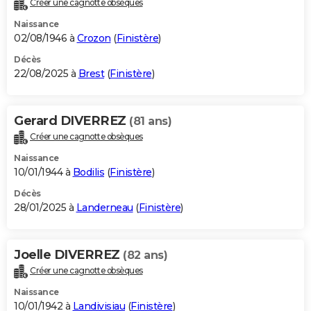
Créer une cagnotte obsèques
City break
Voyage de noces
Climat
Destinations
Voyage nature
Forum
+
PHOTO
Naissance
02/08/1946 à
Crozon
(
Finistère
)
GUIDES D'ACHAT
Décès
22/08/2025 à
Brest
(
Finistère
)
BONS PLANS
CARTE DE VOEUX
Gerard DIVERREZ
(81 ans)
Carte Bonne année
Carte Pâques
Carte de Noël
Carte Saint-Valentin
Carte d'anniversaire
DICTIONNAIRE
Créer une cagnotte obsèques
Biographies
Expressions
Dictionnaire
Citations
Proverbes
PROGRAMME TV
Naissance
10/01/1944 à
Bodilis
(
Finistère
)
COPAINS D'AVANT
Décès
28/01/2025 à
Landerneau
(
Finistère
)
Se connecter
Collèges
Universités
Service militaire
S'inscrire
Lycées
Primaires
Entreprises
Avis de recherche
AVIS DE DÉCÈS
FORUM
Joelle DIVERREZ
(82 ans)
Lifestyle
Sport
Television
Cinema
Bricolage
Culture
Auto
Voyage
Créer une cagnotte obsèques
Naissance
10/01/1942 à
Landivisiau
(
Finistère
)