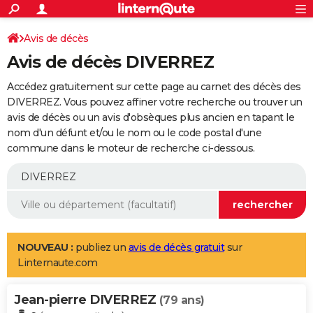
ACTUALITÉS
Connexion
S'inscrire
Avis de décès
Rechercher
Société
Education
Villes
Politique
Faits Divers
Monde
+
SPORT
Avis de décès DIVERREZ
Football
Cyclisme
Forum
Coupe du monde 2026
Tennis
Rugby
CULTURE
Accédez gratuitement sur cette page au carnet des décès des
TNT
Cinéma
Musique
Programme TV
Streaming
Sorties cinéma
+
DIVERREZ. Vous pouvez affiner votre recherche ou trouver un
FINANCE
avis de décès ou un avis d'obsèques plus ancien en tapant le
Impôts
Immobilier
Banque
Crédit
Retraite
Epargne
Risques naturels par ville
Assurance
AUTO
nom d'un défunt et/ou le nom ou le code postal d'une
commune dans le moteur de recherche ci-dessous.
Réserver un essai
Berlines
Forum auto
Essais
Citadines
SUV
+
HIGH-TECH
Meilleur smartphone
Ordinateurs
Guide high-tech
Mobiles
Internet
Jeux vidéo
+
BRICOLAGE
Aménagement intérieur
Cuisine
Jardinage
+
Forum
Extérieur
Salle de bains
Rangement
WEEK-END
Escapades
Expositions
Week-end nature
Guides de France
Patrimoine
Musées
+
LIFESTYLE
NOUVEAU :
publiez un
avis de décès gratuit
sur
Linternaute.com
Bien-être
Mode
+
Art de vivre
Loisirs
Modes de vie
SANTE
Jean-pierre DIVERREZ
Guide de la santé
Médicaments
+
Alimentation
Maladies
Sommeil
(79 ans)
VOYAGE