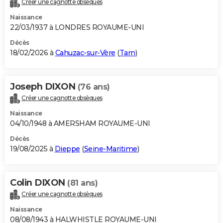
Créer une cagnotte obsèques
City break
Voyage de noces
Climat
Destinations
Voyage nature
Forum
+
PHOTO
Naissance
22/03/1937 à LONDRES ROYAUME-UNI
GUIDES D'ACHAT
Décès
18/02/2026 à
Cahuzac-sur-Vère
(
Tarn
)
BONS PLANS
CARTE DE VOEUX
Joseph DIXON
(76 ans)
Carte Bonne année
Carte Pâques
Carte de Noël
Carte Saint-Valentin
Carte d'anniversaire
DICTIONNAIRE
Créer une cagnotte obsèques
Biographies
Expressions
Dictionnaire
Citations
Proverbes
PROGRAMME TV
Naissance
04/10/1948 à AMERSHAM ROYAUME-UNI
COPAINS D'AVANT
Décès
19/08/2025 à
Dieppe
(
Seine-Maritime
)
Se connecter
Collèges
Universités
Service militaire
S'inscrire
Lycées
Primaires
Entreprises
Avis de recherche
AVIS DE DÉCÈS
FORUM
Colin DIXON
(81 ans)
Lifestyle
Sport
Television
Cinema
Bricolage
Culture
Auto
Voyage
Créer une cagnotte obsèques
Naissance
08/08/1943 à HALWHISTLE ROYAUME-UNI