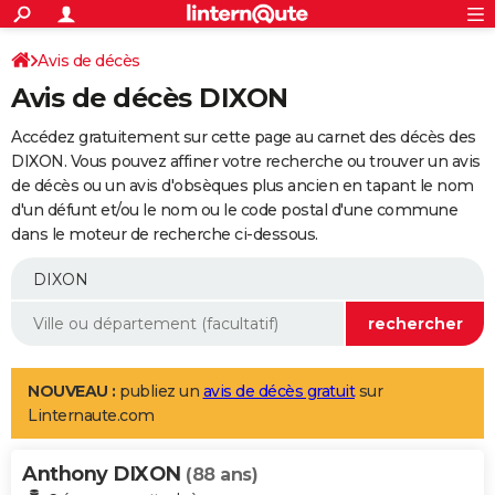
ACTUALITÉS
Connexion
S'inscrire
Avis de décès
Rechercher
Société
Education
Villes
Politique
Faits Divers
Monde
+
SPORT
Avis de décès DIXON
Football
Cyclisme
Forum
Coupe du monde 2026
Tennis
Rugby
CULTURE
Accédez gratuitement sur cette page au carnet des décès des
TNT
Cinéma
Musique
Programme TV
Streaming
Sorties cinéma
+
DIXON. Vous pouvez affiner votre recherche ou trouver un avis
FINANCE
de décès ou un avis d'obsèques plus ancien en tapant le nom
Impôts
Immobilier
Banque
Crédit
Retraite
Epargne
Risques naturels par ville
Assurance
AUTO
d'un défunt et/ou le nom ou le code postal d'une commune
dans le moteur de recherche ci-dessous.
Réserver un essai
Berlines
Forum auto
Essais
Citadines
SUV
+
HIGH-TECH
Meilleur smartphone
Ordinateurs
Guide high-tech
Mobiles
Internet
Jeux vidéo
+
BRICOLAGE
Aménagement intérieur
Cuisine
Jardinage
+
Forum
Extérieur
Salle de bains
Rangement
WEEK-END
Escapades
Expositions
Week-end nature
Guides de France
Patrimoine
Musées
+
LIFESTYLE
NOUVEAU :
publiez un
avis de décès gratuit
sur
Linternaute.com
Bien-être
Mode
+
Art de vivre
Loisirs
Modes de vie
SANTE
Anthony DIXON
Guide de la santé
Médicaments
+
Alimentation
Maladies
Sommeil
(88 ans)
VOYAGE