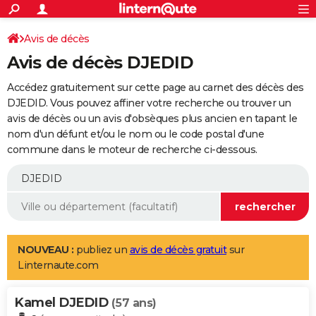
ACTUALITÉS
Connexion
S'inscrire
Avis de décès
Rechercher
Société
Education
Villes
Politique
Faits Divers
Monde
+
SPORT
Avis de décès DJEDID
Football
Cyclisme
Forum
Coupe du monde 2026
Tennis
Rugby
CULTURE
Accédez gratuitement sur cette page au carnet des décès des
TNT
Cinéma
Musique
Programme TV
Streaming
Sorties cinéma
+
DJEDID. Vous pouvez affiner votre recherche ou trouver un
FINANCE
avis de décès ou un avis d'obsèques plus ancien en tapant le
Impôts
Immobilier
Banque
Crédit
Retraite
Epargne
Risques naturels par ville
Assurance
AUTO
nom d'un défunt et/ou le nom ou le code postal d'une
commune dans le moteur de recherche ci-dessous.
Réserver un essai
Berlines
Forum auto
Essais
Citadines
SUV
+
HIGH-TECH
Meilleur smartphone
Ordinateurs
Guide high-tech
Mobiles
Internet
Jeux vidéo
+
BRICOLAGE
Aménagement intérieur
Cuisine
Jardinage
+
Forum
Extérieur
Salle de bains
Rangement
WEEK-END
Escapades
Expositions
Week-end nature
Guides de France
Patrimoine
Musées
+
LIFESTYLE
NOUVEAU :
publiez un
avis de décès gratuit
sur
Linternaute.com
Bien-être
Mode
+
Art de vivre
Loisirs
Modes de vie
SANTE
Kamel DJEDID
Guide de la santé
Médicaments
+
Alimentation
Maladies
Sommeil
(57 ans)
VOYAGE