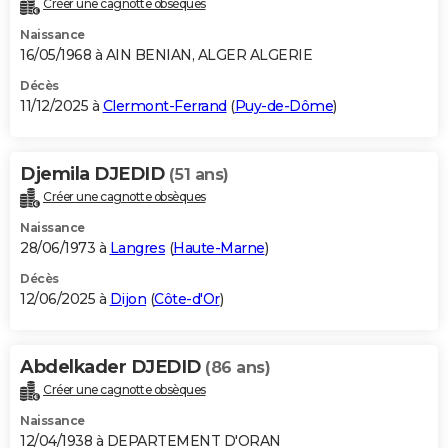
Créer une cagnotte obsèques
City break
Voyage de noces
Climat
Destinations
Voyage nature
Forum
+
PHOTO
Naissance
16/05/1968 à AIN BENIAN, ALGER ALGERIE
GUIDES D'ACHAT
Décès
11/12/2025 à
Clermont-Ferrand
(
Puy-de-Dôme
)
BONS PLANS
CARTE DE VOEUX
Djemila DJEDID
(51 ans)
Carte Bonne année
Carte Pâques
Carte de Noël
Carte Saint-Valentin
Carte d'anniversaire
DICTIONNAIRE
Créer une cagnotte obsèques
Biographies
Expressions
Dictionnaire
Citations
Proverbes
PROGRAMME TV
Naissance
28/06/1973 à
Langres
(
Haute-Marne
)
COPAINS D'AVANT
Décès
12/06/2025 à
Dijon
(
Côte-d'Or
)
Se connecter
Collèges
Universités
Service militaire
S'inscrire
Lycées
Primaires
Entreprises
Avis de recherche
AVIS DE DÉCÈS
FORUM
Abdelkader DJEDID
(86 ans)
Lifestyle
Sport
Television
Cinema
Bricolage
Culture
Auto
Voyage
Créer une cagnotte obsèques
Naissance
12/04/1938 à DEPARTEMENT D'ORAN