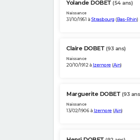
Yolande DOBET
(54 ans)
Naissance
31/10/1951 à
Strasbourg
(
Bas-Rhin
)
Claire DOBET
(93 ans)
Naissance
20/10/1912 à
Izernore
(
Ain
)
Marguerite DOBET
(93 ans
Naissance
13/02/1906 à
Izernore
(
Ain
)
Henri DOBET
(92 ans)