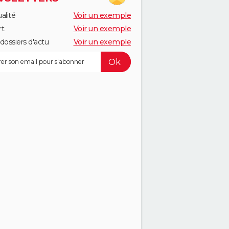
alité
Voir un exemple
rt
Voir un exemple
dossiers d'actu
Voir un exemple