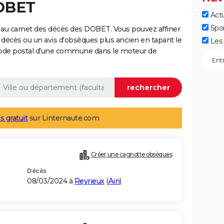
DOBET
Actu
Spo
 au carnet des décès des DOBET. Vous pouvez affiner
 décès ou un avis d'obsèques plus ancien en tapant le
Les 
code postal d'une commune dans le moteur de
s gratuit
sur Linternaute.com
Créer une cagnotte obsèques
Décès
08/03/2024 à
Reyrieux
(
Ain
)