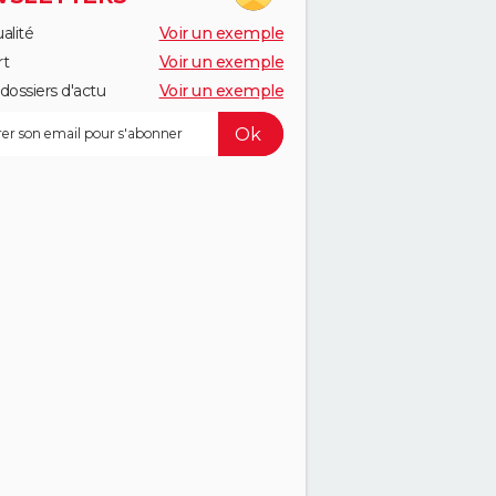
alité
Voir un exemple
rt
Voir un exemple
dossiers d'actu
Voir un exemple