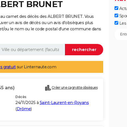
ALBERT BRUNET
Actu
Spo
e au carnet des décès des ALBERT BRUNET. Vous
uver un avis de décès ou un avis d'obsèques plus
Les 
 et/ou le nom ou le code postal d'une commune dans
s gratuit
sur Linternaute.com
65 ans)
Créer une cagnotte obsèques
Décès
24/11/2025 à
Saint-Laurent-en-Royans
(
Drôme
)