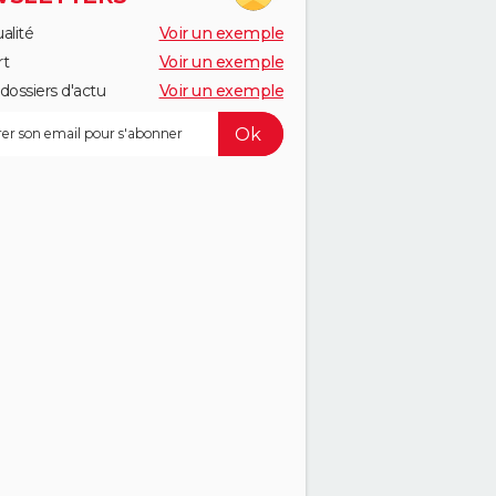
alité
Voir un exemple
rt
Voir un exemple
dossiers d'actu
Voir un exemple