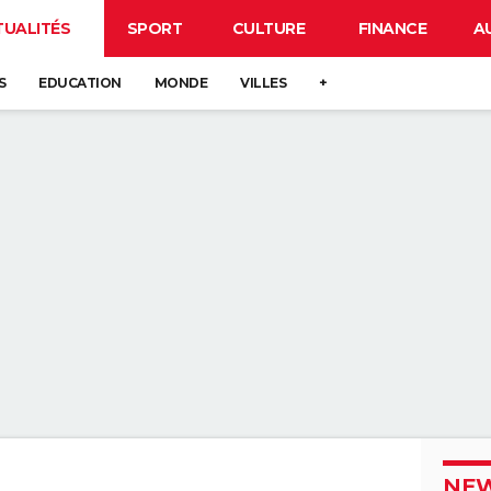
TUALITÉS
SPORT
CULTURE
FINANCE
A
S
EDUCATION
MONDE
VILLES
+
NEW