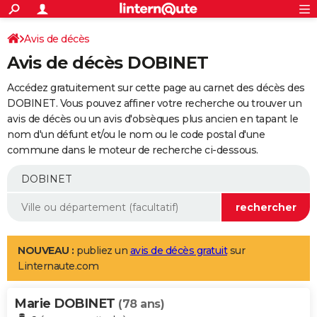
ACTUALITÉS
Connexion
S'inscrire
Avis de décès
Rechercher
Société
Education
Villes
Politique
Faits Divers
Monde
+
SPORT
Avis de décès DOBINET
Football
Cyclisme
Forum
Coupe du monde 2026
Tennis
Rugby
CULTURE
Accédez gratuitement sur cette page au carnet des décès des
TNT
Cinéma
Musique
Programme TV
Streaming
Sorties cinéma
+
DOBINET. Vous pouvez affiner votre recherche ou trouver un
FINANCE
avis de décès ou un avis d'obsèques plus ancien en tapant le
Impôts
Immobilier
Banque
Crédit
Retraite
Epargne
Risques naturels par ville
Assurance
AUTO
nom d'un défunt et/ou le nom ou le code postal d'une
commune dans le moteur de recherche ci-dessous.
Réserver un essai
Berlines
Forum auto
Essais
Citadines
SUV
+
HIGH-TECH
Meilleur smartphone
Ordinateurs
Guide high-tech
Mobiles
Internet
Jeux vidéo
+
BRICOLAGE
Aménagement intérieur
Cuisine
Jardinage
+
Forum
Extérieur
Salle de bains
Rangement
WEEK-END
Escapades
Expositions
Week-end nature
Guides de France
Patrimoine
Musées
+
LIFESTYLE
NOUVEAU :
publiez un
avis de décès gratuit
sur
Linternaute.com
Bien-être
Mode
+
Art de vivre
Loisirs
Modes de vie
SANTE
Marie DOBINET
Guide de la santé
Médicaments
+
Alimentation
Maladies
Sommeil
(78 ans)
VOYAGE