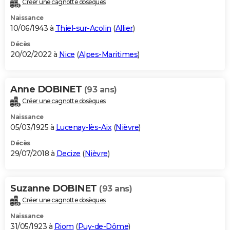
Créer une cagnotte obsèques
City break
Voyage de noces
Climat
Destinations
Voyage nature
Forum
+
PHOTO
Naissance
10/06/1943 à
Thiel-sur-Acolin
(
Allier
)
GUIDES D'ACHAT
Décès
20/02/2022 à
Nice
(
Alpes-Maritimes
)
BONS PLANS
CARTE DE VOEUX
Anne DOBINET
(93 ans)
Carte Bonne année
Carte Pâques
Carte de Noël
Carte Saint-Valentin
Carte d'anniversaire
DICTIONNAIRE
Créer une cagnotte obsèques
Biographies
Expressions
Dictionnaire
Citations
Proverbes
PROGRAMME TV
Naissance
05/03/1925 à
Lucenay-lès-Aix
(
Nièvre
)
COPAINS D'AVANT
Décès
29/07/2018 à
Decize
(
Nièvre
)
Se connecter
Collèges
Universités
Service militaire
S'inscrire
Lycées
Primaires
Entreprises
Avis de recherche
AVIS DE DÉCÈS
FORUM
Suzanne DOBINET
(93 ans)
Lifestyle
Sport
Television
Cinema
Bricolage
Culture
Auto
Voyage
Créer une cagnotte obsèques
Naissance
31/05/1923 à
Riom
(
Puy-de-Dôme
)