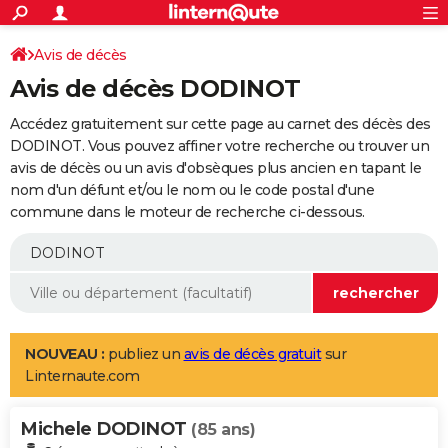
ACTUALITÉS
Connexion
S'inscrire
Avis de décès
Rechercher
Société
Education
Villes
Politique
Faits Divers
Monde
+
SPORT
Avis de décès DODINOT
Football
Cyclisme
Forum
Coupe du monde 2026
Tennis
Rugby
CULTURE
Accédez gratuitement sur cette page au carnet des décès des
TNT
Cinéma
Musique
Programme TV
Streaming
Sorties cinéma
+
DODINOT. Vous pouvez affiner votre recherche ou trouver un
FINANCE
avis de décès ou un avis d'obsèques plus ancien en tapant le
Impôts
Immobilier
Banque
Crédit
Retraite
Epargne
Risques naturels par ville
Assurance
AUTO
nom d'un défunt et/ou le nom ou le code postal d'une
commune dans le moteur de recherche ci-dessous.
Réserver un essai
Berlines
Forum auto
Essais
Citadines
SUV
+
HIGH-TECH
Meilleur smartphone
Ordinateurs
Guide high-tech
Mobiles
Internet
Jeux vidéo
+
BRICOLAGE
Aménagement intérieur
Cuisine
Jardinage
+
Forum
Extérieur
Salle de bains
Rangement
WEEK-END
Escapades
Expositions
Week-end nature
Guides de France
Patrimoine
Musées
+
LIFESTYLE
NOUVEAU :
publiez un
avis de décès gratuit
sur
Linternaute.com
Bien-être
Mode
+
Art de vivre
Loisirs
Modes de vie
SANTE
Michele DODINOT
Guide de la santé
Médicaments
+
Alimentation
Maladies
Sommeil
(85 ans)
VOYAGE