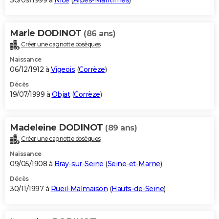
30/09/1999 à
Nice
(
Alpes-Maritimes
)
Marie DODINOT
(86 ans)
Créer une cagnotte obsèques
Naissance
06/12/1912 à
Vigeois
(
Corrèze
)
Décès
19/07/1999 à
Objat
(
Corrèze
)
Madeleine DODINOT
(89 ans)
Créer une cagnotte obsèques
Naissance
09/05/1908 à
Bray-sur-Seine
(
Seine-et-Marne
)
Décès
30/11/1997 à
Rueil-Malmaison
(
Hauts-de-Seine
)