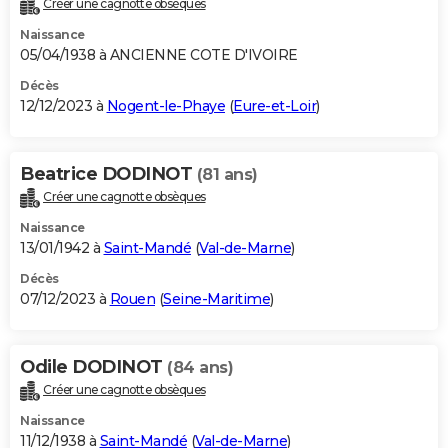
Créer une cagnotte obsèques
City break
Voyage de noces
Climat
Destinations
Voyage nature
Forum
+
PHOTO
Naissance
05/04/1938 à ANCIENNE COTE D'IVOIRE
GUIDES D'ACHAT
Décès
12/12/2023 à
Nogent-le-Phaye
(
Eure-et-Loir
)
BONS PLANS
CARTE DE VOEUX
Beatrice DODINOT
(81 ans)
Carte Bonne année
Carte Pâques
Carte de Noël
Carte Saint-Valentin
Carte d'anniversaire
DICTIONNAIRE
Créer une cagnotte obsèques
Biographies
Expressions
Dictionnaire
Citations
Proverbes
PROGRAMME TV
Naissance
13/01/1942 à
Saint-Mandé
(
Val-de-Marne
)
COPAINS D'AVANT
Décès
07/12/2023 à
Rouen
(
Seine-Maritime
)
Se connecter
Collèges
Universités
Service militaire
S'inscrire
Lycées
Primaires
Entreprises
Avis de recherche
AVIS DE DÉCÈS
FORUM
Odile DODINOT
(84 ans)
Lifestyle
Sport
Television
Cinema
Bricolage
Culture
Auto
Voyage
Créer une cagnotte obsèques
Naissance
11/12/1938 à
Saint-Mandé
(
Val-de-Marne
)