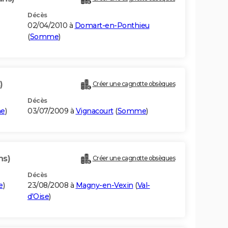
Décès
02/04/2010 à
Domart-en-Ponthieu
(
Somme
)
)
Créer une cagnotte obsèques
Décès
e
)
03/07/2009 à
Vignacourt
(
Somme
)
ns)
Créer une cagnotte obsèques
Décès
e
)
23/08/2008 à
Magny-en-Vexin
(
Val-
d'Oise
)