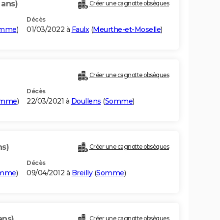
 ans)
Créer une cagnotte obsèques
Décès
mme
)
01/03/2022 à
Faulx
(
Meurthe-et-Moselle
)
Créer une cagnotte obsèques
Décès
omme
)
22/03/2021 à
Doullens
(
Somme
)
ns)
Créer une cagnotte obsèques
Décès
mme
)
09/04/2012 à
Breilly
(
Somme
)
ans)
Créer une cagnotte obsèques