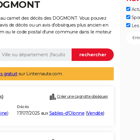
 DOGMONT
Actu
Spo
e au carnet des décès des DOGMONT. Vous pouvez
 avis de décès ou un avis d'obsèques plus ancien en
Les 
nom ou le code postal d'une commune dans le moteur
s gratuit
sur Linternaute.com
s)
Créer une cagnotte obsèques
Décès
ine
)
17/07/2025 aux
Sables-d'Olonne
(
Vendée
)