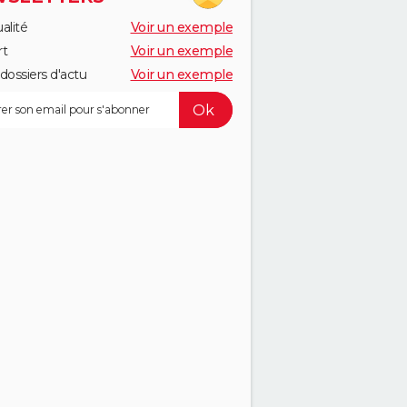
alité
Voir un exemple
rt
Voir un exemple
dossiers d'actu
Voir un exemple