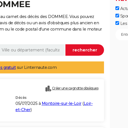
DOMMEE
Actu
Spo
e au carnet des décès des DOMMEE. Vous pouvez
 avis de décès ou un avis d'obsèques plus ancien en
Les 
nom ou le code postal d'une commune dans le moteur
s gratuit
sur Linternaute.com
Créer une cagnotte obsèques
Décès
05/07/2025 à
Montoire-sur-le-Loir
(
Loir-
et-Cher
)