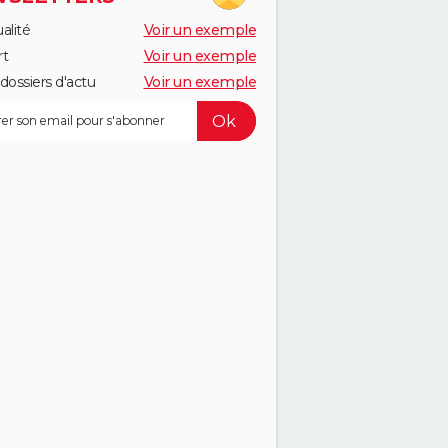
alité
Voir un exemple
rt
Voir un exemple
dossiers d'actu
Voir un exemple