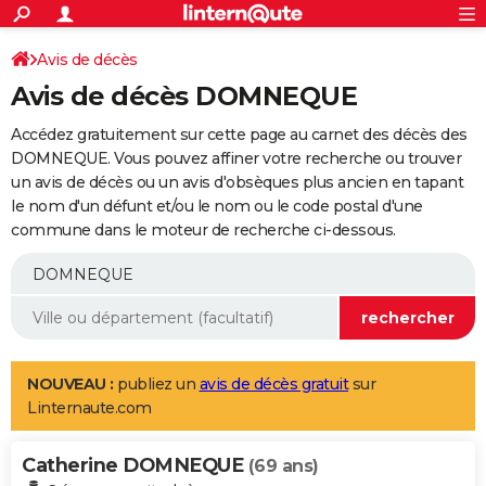
ACTUALITÉS
Connexion
S'inscrire
Avis de décès
Rechercher
Société
Education
Villes
Politique
Faits Divers
Monde
+
SPORT
Avis de décès DOMNEQUE
Football
Cyclisme
Forum
Coupe du monde 2026
Tennis
Rugby
CULTURE
Accédez gratuitement sur cette page au carnet des décès des
TNT
Cinéma
Musique
Programme TV
Streaming
Sorties cinéma
+
DOMNEQUE. Vous pouvez affiner votre recherche ou trouver
FINANCE
un avis de décès ou un avis d'obsèques plus ancien en tapant
Impôts
Immobilier
Banque
Crédit
Retraite
Epargne
Risques naturels par ville
Assurance
AUTO
le nom d'un défunt et/ou le nom ou le code postal d'une
commune dans le moteur de recherche ci-dessous.
Réserver un essai
Berlines
Forum auto
Essais
Citadines
SUV
+
HIGH-TECH
Meilleur smartphone
Ordinateurs
Guide high-tech
Mobiles
Internet
Jeux vidéo
+
BRICOLAGE
Aménagement intérieur
Cuisine
Jardinage
+
Forum
Extérieur
Salle de bains
Rangement
WEEK-END
Escapades
Expositions
Week-end nature
Guides de France
Patrimoine
Musées
+
LIFESTYLE
NOUVEAU :
publiez un
avis de décès gratuit
sur
Linternaute.com
Bien-être
Mode
+
Art de vivre
Loisirs
Modes de vie
SANTE
Catherine DOMNEQUE
Guide de la santé
Médicaments
+
Alimentation
Maladies
Sommeil
(69 ans)
VOYAGE