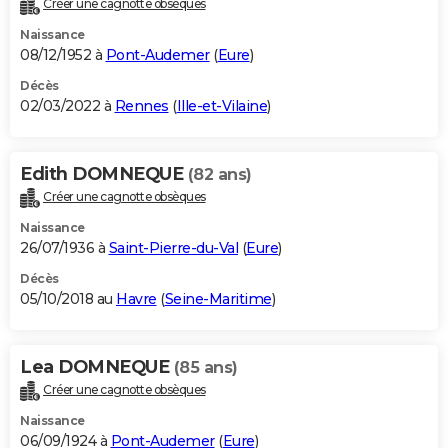
Créer une cagnotte obsèques
City break
Voyage de noces
Climat
Destinations
Voyage nature
Forum
+
PHOTO
Naissance
08/12/1952 à
Pont-Audemer
(
Eure
)
GUIDES D'ACHAT
Décès
02/03/2022 à
Rennes
(
Ille-et-Vilaine
)
BONS PLANS
CARTE DE VOEUX
Edith DOMNEQUE
(82 ans)
Carte Bonne année
Carte Pâques
Carte de Noël
Carte Saint-Valentin
Carte d'anniversaire
DICTIONNAIRE
Créer une cagnotte obsèques
Biographies
Expressions
Dictionnaire
Citations
Proverbes
PROGRAMME TV
Naissance
26/07/1936 à
Saint-Pierre-du-Val
(
Eure
)
COPAINS D'AVANT
Décès
05/10/2018 au
Havre
(
Seine-Maritime
)
Se connecter
Collèges
Universités
Service militaire
S'inscrire
Lycées
Primaires
Entreprises
Avis de recherche
AVIS DE DÉCÈS
FORUM
Lea DOMNEQUE
(85 ans)
Lifestyle
Sport
Television
Cinema
Bricolage
Culture
Auto
Voyage
Créer une cagnotte obsèques
Naissance
06/09/1924 à
Pont-Audemer
(
Eure
)