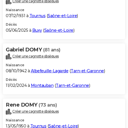
Créer une cagnotte obsèques
City break
Voyage de noces
Climat
Destinations
Voyage nature
Forum
+
PHOTO
Naissance
07/12/1931 à
Tournus
(
Saône-et-Loire
)
GUIDES D'ACHAT
Décès
05/06/2025 à
Buxy
(
Saône-et-Loire
)
BONS PLANS
CARTE DE VOEUX
Gabriel DOMY
(81 ans)
Carte Bonne année
Carte Pâques
Carte de Noël
Carte Saint-Valentin
Carte d'anniversaire
DICTIONNAIRE
Créer une cagnotte obsèques
Biographies
Expressions
Dictionnaire
Citations
Proverbes
PROGRAMME TV
Naissance
08/10/1942 à
Albefeuille-Lagarde
(
Tarn-et-Garonne
)
COPAINS D'AVANT
Décès
11/02/2024 à
Montauban
(
Tarn-et-Garonne
)
Se connecter
Collèges
Universités
Service militaire
S'inscrire
Lycées
Primaires
Entreprises
Avis de recherche
AVIS DE DÉCÈS
FORUM
Rene DOMY
(73 ans)
Lifestyle
Sport
Television
Cinema
Bricolage
Culture
Auto
Voyage
Créer une cagnotte obsèques
Naissance
13/05/1950 à
Tournus
(
Saône-et-Loire
)