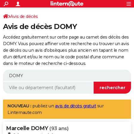
ACTUALITÉS
Connexion
S'inscrire
Avis de décès
Rechercher
Société
Education
Villes
Politique
Faits Divers
Monde
+
SPORT
Avis de décès DOMY
Football
Cyclisme
Forum
Coupe du monde 2026
Tennis
Rugby
CULTURE
Accédez gratuitement sur cette page au carnet des décès des
TNT
Cinéma
Musique
Programme TV
Streaming
Sorties cinéma
+
DOMY. Vous pouvez affiner votre recherche ou trouver un avis
FINANCE
de décès ou un avis d'obsèques plus ancien en tapant le nom
Impôts
Immobilier
Banque
Crédit
Retraite
Epargne
Risques naturels par ville
Assurance
AUTO
d'un défunt et/ou le nom ou le code postal d'une commune
dans le moteur de recherche ci-dessous.
Réserver un essai
Berlines
Forum auto
Essais
Citadines
SUV
+
HIGH-TECH
Meilleur smartphone
Ordinateurs
Guide high-tech
Mobiles
Internet
Jeux vidéo
+
BRICOLAGE
Aménagement intérieur
Cuisine
Jardinage
+
Forum
Extérieur
Salle de bains
Rangement
WEEK-END
Escapades
Expositions
Week-end nature
Guides de France
Patrimoine
Musées
+
LIFESTYLE
NOUVEAU :
publiez un
avis de décès gratuit
sur
Linternaute.com
Bien-être
Mode
+
Art de vivre
Loisirs
Modes de vie
SANTE
Marcelle DOMY
Guide de la santé
Médicaments
+
Alimentation
Maladies
Sommeil
(93 ans)
VOYAGE