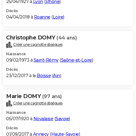
25/04/1927 à
Lyon
(
Rhône
)
Décès
04/04/2018 à
Roanne
(
Loire
)
Christophe DOMY
(44 ans)
Créer une cagnotte obsèques
Naissance
09/02/1973 à
Saint-Rémy
(
Saône-et-Loire
)
Décès
23/12/2017 à la
Boisse
(
Ain
)
Marie DOMY
(97 ans)
Créer une cagnotte obsèques
Naissance
05/07/1920 à
Novalaise
(
Savoie
)
Décès
01/09/2017 à
Annecy
(
Haute-Savoie
)