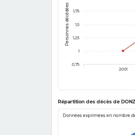
Personnes décédées
1,75
1,5
1,25
1
0,75
2001
Répartition des décès de DON
Données exprimées en nombre de d