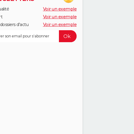
alité
Voir un exemple
rt
Voir un exemple
dossiers d'actu
Voir un exemple