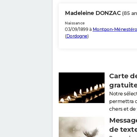
Madeleine DONZAC
(85 an
Naissance
03/09/1899 à
Montpon-Ménestéro
(
Dordogne
)
Carte d
gratuit
Notre sélec
permettra 
chers et de
Message
de text