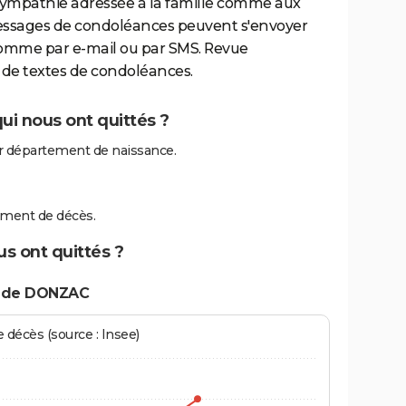
sympathie adressée à la famille comme aux
essages de condoléances peuvent s'envoyer
comme par e-mail ou par SMS. Revue
de textes de condoléances.
i nous ont quittés ?
 département de naissance.
ment de décès.
s ont quittés ?
s de DONZAC
écès (source : Insee)