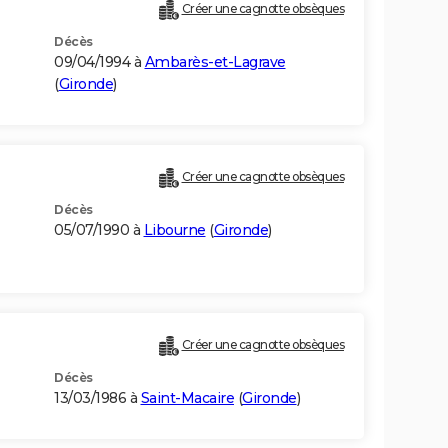
Créer une cagnotte obsèques
Décès
09/04/1994 à
Ambarès-et-Lagrave
(
Gironde
)
Créer une cagnotte obsèques
Décès
05/07/1990 à
Libourne
(
Gironde
)
Créer une cagnotte obsèques
Décès
13/03/1986 à
Saint-Macaire
(
Gironde
)