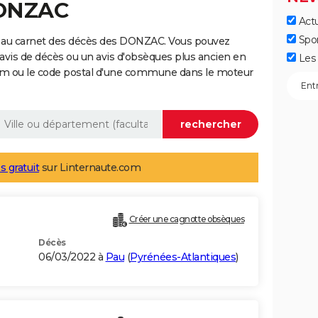
DONZAC
Actu
Spo
e au carnet des décès des DONZAC. Vous pouvez
 avis de décès ou un avis d'obsèques plus ancien en
Les 
nom ou le code postal d'une commune dans le moteur
s gratuit
sur Linternaute.com
Créer une cagnotte obsèques
Décès
06/03/2022 à
Pau
(
Pyrénées-Atlantiques
)