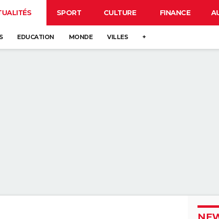
TUALITÉS
SPORT
CULTURE
FINANCE
A
S
EDUCATION
MONDE
VILLES
+
NEW