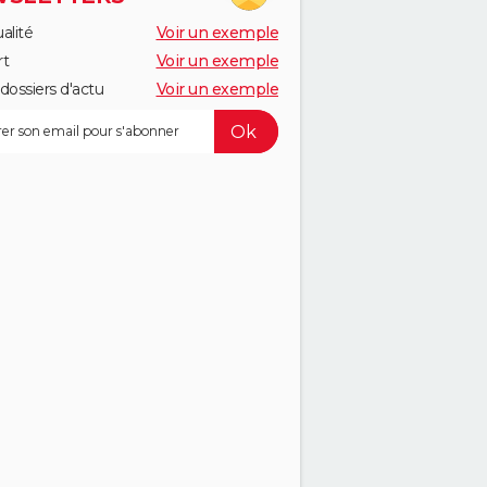
alité
Voir un exemple
rt
Voir un exemple
dossiers d'actu
Voir un exemple