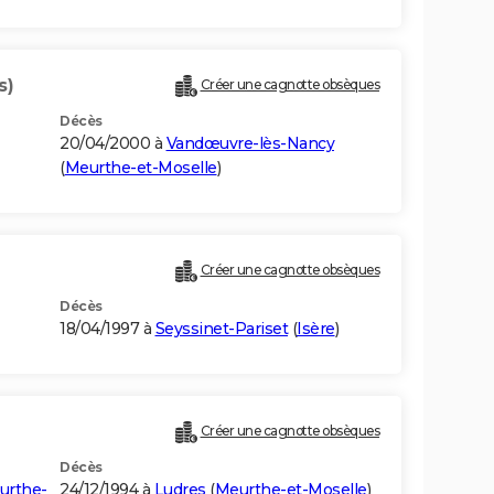
s)
Créer une cagnotte obsèques
Décès
20/04/2000 à
Vandœuvre-lès-Nancy
(
Meurthe-et-Moselle
)
Créer une cagnotte obsèques
Décès
18/04/1997 à
Seyssinet-Pariset
(
Isère
)
Créer une cagnotte obsèques
Décès
urthe-
24/12/1994 à
Ludres
(
Meurthe-et-Moselle
)