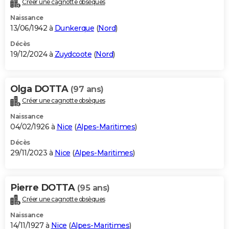
Créer une cagnotte obsèques
City break
Voyage de noces
Climat
Destinations
Voyage nature
Forum
+
PHOTO
Naissance
13/06/1942 à
Dunkerque
(
Nord
)
GUIDES D'ACHAT
Décès
19/12/2024 à
Zuydcoote
(
Nord
)
BONS PLANS
CARTE DE VOEUX
Olga DOTTA
(97 ans)
Carte Bonne année
Carte Pâques
Carte de Noël
Carte Saint-Valentin
Carte d'anniversaire
DICTIONNAIRE
Créer une cagnotte obsèques
Biographies
Expressions
Dictionnaire
Citations
Proverbes
PROGRAMME TV
Naissance
04/02/1926 à
Nice
(
Alpes-Maritimes
)
COPAINS D'AVANT
Décès
29/11/2023 à
Nice
(
Alpes-Maritimes
)
Se connecter
Collèges
Universités
Service militaire
S'inscrire
Lycées
Primaires
Entreprises
Avis de recherche
AVIS DE DÉCÈS
FORUM
Pierre DOTTA
(95 ans)
Lifestyle
Sport
Television
Cinema
Bricolage
Culture
Auto
Voyage
Créer une cagnotte obsèques
Naissance
14/11/1927 à
Nice
(
Alpes-Maritimes
)