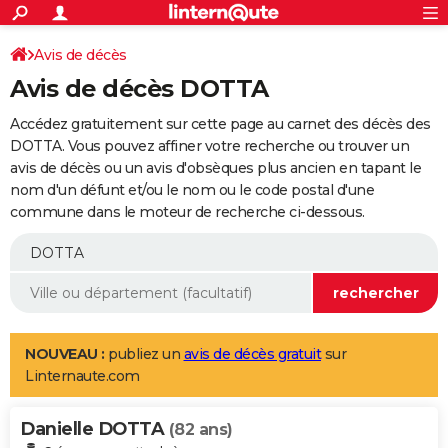
ACTUALITÉS
Connexion
S'inscrire
Avis de décès
Rechercher
Société
Education
Villes
Politique
Faits Divers
Monde
+
SPORT
Avis de décès DOTTA
Football
Cyclisme
Forum
Coupe du monde 2026
Tennis
Rugby
CULTURE
Accédez gratuitement sur cette page au carnet des décès des
TNT
Cinéma
Musique
Programme TV
Streaming
Sorties cinéma
+
DOTTA. Vous pouvez affiner votre recherche ou trouver un
FINANCE
avis de décès ou un avis d'obsèques plus ancien en tapant le
Impôts
Immobilier
Banque
Crédit
Retraite
Epargne
Risques naturels par ville
Assurance
AUTO
nom d'un défunt et/ou le nom ou le code postal d'une
commune dans le moteur de recherche ci-dessous.
Réserver un essai
Berlines
Forum auto
Essais
Citadines
SUV
+
HIGH-TECH
Meilleur smartphone
Ordinateurs
Guide high-tech
Mobiles
Internet
Jeux vidéo
+
BRICOLAGE
Aménagement intérieur
Cuisine
Jardinage
+
Forum
Extérieur
Salle de bains
Rangement
WEEK-END
Escapades
Expositions
Week-end nature
Guides de France
Patrimoine
Musées
+
LIFESTYLE
NOUVEAU :
publiez un
avis de décès gratuit
sur
Linternaute.com
Bien-être
Mode
+
Art de vivre
Loisirs
Modes de vie
SANTE
Danielle DOTTA
Guide de la santé
Médicaments
+
Alimentation
Maladies
Sommeil
(82 ans)
VOYAGE