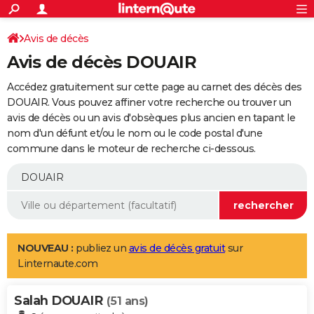
ACTUALITÉS
Connexion
S'inscrire
Avis de décès
Rechercher
Société
Education
Villes
Politique
Faits Divers
Monde
+
SPORT
Avis de décès DOUAIR
Football
Cyclisme
Forum
Coupe du monde 2026
Tennis
Rugby
CULTURE
Accédez gratuitement sur cette page au carnet des décès des
TNT
Cinéma
Musique
Programme TV
Streaming
Sorties cinéma
+
DOUAIR. Vous pouvez affiner votre recherche ou trouver un
FINANCE
avis de décès ou un avis d'obsèques plus ancien en tapant le
Impôts
Immobilier
Banque
Crédit
Retraite
Epargne
Risques naturels par ville
Assurance
AUTO
nom d'un défunt et/ou le nom ou le code postal d'une
commune dans le moteur de recherche ci-dessous.
Réserver un essai
Berlines
Forum auto
Essais
Citadines
SUV
+
HIGH-TECH
Meilleur smartphone
Ordinateurs
Guide high-tech
Mobiles
Internet
Jeux vidéo
+
BRICOLAGE
Aménagement intérieur
Cuisine
Jardinage
+
Forum
Extérieur
Salle de bains
Rangement
WEEK-END
Escapades
Expositions
Week-end nature
Guides de France
Patrimoine
Musées
+
LIFESTYLE
NOUVEAU :
publiez un
avis de décès gratuit
sur
Linternaute.com
Bien-être
Mode
+
Art de vivre
Loisirs
Modes de vie
SANTE
Salah DOUAIR
Guide de la santé
Médicaments
+
Alimentation
Maladies
Sommeil
(51 ans)
VOYAGE