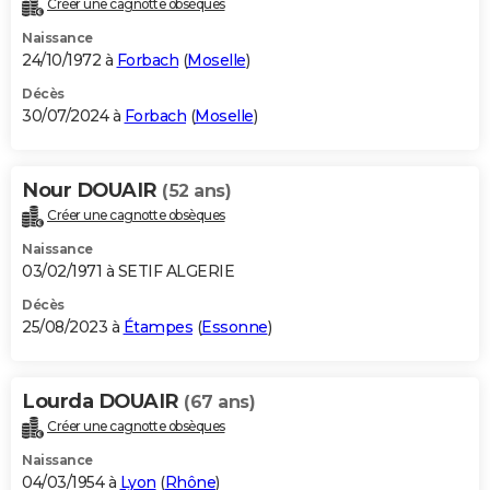
Créer une cagnotte obsèques
City break
Voyage de noces
Climat
Destinations
Voyage nature
Forum
+
PHOTO
Naissance
24/10/1972 à
Forbach
(
Moselle
)
GUIDES D'ACHAT
Décès
30/07/2024 à
Forbach
(
Moselle
)
BONS PLANS
CARTE DE VOEUX
Nour DOUAIR
(52 ans)
Carte Bonne année
Carte Pâques
Carte de Noël
Carte Saint-Valentin
Carte d'anniversaire
DICTIONNAIRE
Créer une cagnotte obsèques
Biographies
Expressions
Dictionnaire
Citations
Proverbes
PROGRAMME TV
Naissance
03/02/1971 à SETIF ALGERIE
COPAINS D'AVANT
Décès
25/08/2023 à
Étampes
(
Essonne
)
Se connecter
Collèges
Universités
Service militaire
S'inscrire
Lycées
Primaires
Entreprises
Avis de recherche
AVIS DE DÉCÈS
FORUM
Lourda DOUAIR
(67 ans)
Lifestyle
Sport
Television
Cinema
Bricolage
Culture
Auto
Voyage
Créer une cagnotte obsèques
Naissance
04/03/1954 à
Lyon
(
Rhône
)