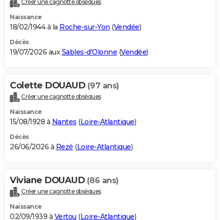
Créer une cagnotte obsèques
City break
Voyage de noces
Climat
Destinations
Voyage nature
Forum
+
PHOTO
Naissance
18/02/1944 à la
Roche-sur-Yon
(
Vendée
)
GUIDES D'ACHAT
Décès
19/07/2026 aux
Sables-d'Olonne
(
Vendée
)
BONS PLANS
CARTE DE VOEUX
Colette DOUAUD
(97 ans)
Carte Bonne année
Carte Pâques
Carte de Noël
Carte Saint-Valentin
Carte d'anniversaire
DICTIONNAIRE
Créer une cagnotte obsèques
Biographies
Expressions
Dictionnaire
Citations
Proverbes
PROGRAMME TV
Naissance
15/08/1928 à
Nantes
(
Loire-Atlantique
)
COPAINS D'AVANT
Décès
26/06/2026 à
Rezé
(
Loire-Atlantique
)
Se connecter
Collèges
Universités
Service militaire
S'inscrire
Lycées
Primaires
Entreprises
Avis de recherche
AVIS DE DÉCÈS
FORUM
Viviane DOUAUD
(86 ans)
Lifestyle
Sport
Television
Cinema
Bricolage
Culture
Auto
Voyage
Créer une cagnotte obsèques
Naissance
02/09/1939 à
Vertou
(
Loire-Atlantique
)