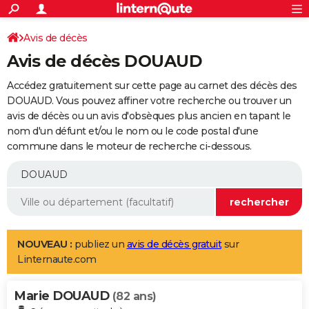
ACTUALITÉS
Connexion
S'inscrire
Avis de décès
Rechercher
Société
Education
Villes
Politique
Faits Divers
Monde
+
SPORT
Avis de décès DOUAUD
Football
Cyclisme
Forum
Coupe du monde 2026
Tennis
Rugby
CULTURE
Accédez gratuitement sur cette page au carnet des décès des
TNT
Cinéma
Musique
Programme TV
Streaming
Sorties cinéma
+
DOUAUD. Vous pouvez affiner votre recherche ou trouver un
FINANCE
avis de décès ou un avis d'obsèques plus ancien en tapant le
Impôts
Immobilier
Banque
Crédit
Retraite
Epargne
Risques naturels par ville
Assurance
AUTO
nom d'un défunt et/ou le nom ou le code postal d'une
commune dans le moteur de recherche ci-dessous.
Réserver un essai
Berlines
Forum auto
Essais
Citadines
SUV
+
HIGH-TECH
Meilleur smartphone
Ordinateurs
Guide high-tech
Mobiles
Internet
Jeux vidéo
+
BRICOLAGE
Aménagement intérieur
Cuisine
Jardinage
+
Forum
Extérieur
Salle de bains
Rangement
WEEK-END
Escapades
Expositions
Week-end nature
Guides de France
Patrimoine
Musées
+
LIFESTYLE
NOUVEAU :
publiez un
avis de décès gratuit
sur
Linternaute.com
Bien-être
Mode
+
Art de vivre
Loisirs
Modes de vie
SANTE
Marie DOUAUD
Guide de la santé
Médicaments
+
Alimentation
Maladies
Sommeil
(82 ans)
VOYAGE