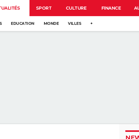
TUALITÉS
SPORT
CULTURE
FINANCE
A
S
EDUCATION
MONDE
VILLES
+
NEW