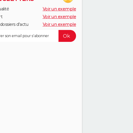
alité
Voir un exemple
rt
Voir un exemple
dossiers d'actu
Voir un exemple