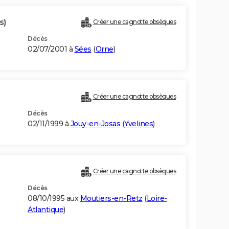
s)
Créer une cagnotte obsèques
Décès
02/07/2001 à
Sées
(
Orne
)
Créer une cagnotte obsèques
Décès
02/11/1999 à
Jouy-en-Josas
(
Yvelines
)
Créer une cagnotte obsèques
Décès
08/10/1995 aux
Moutiers-en-Retz
(
Loire-
Atlantique
)