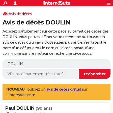
ACTUALITÉS
Connexion
S'inscrire
Avis de décès
Rechercher
Société
Education
Villes
Politique
Faits Divers
Monde
+
SPORT
Avis de décès DOULIN
Football
Cyclisme
Forum
Coupe du monde 2026
Tennis
Rugby
CULTURE
Accédez gratuitement sur cette page au carnet des décès des
TNT
Cinéma
Musique
Programme TV
Streaming
Sorties cinéma
+
DOULIN. Vous pouvez affiner votre recherche ou trouver un
FINANCE
avis de décès ou un avis d'obsèques plus ancien en tapant le
Impôts
Immobilier
Banque
Crédit
Retraite
Epargne
Risques naturels par ville
Assurance
AUTO
nom d'un défunt et/ou le nom ou le code postal d'une
commune dans le moteur de recherche ci-dessous.
Réserver un essai
Berlines
Forum auto
Essais
Citadines
SUV
+
HIGH-TECH
Meilleur smartphone
Ordinateurs
Guide high-tech
Mobiles
Internet
Jeux vidéo
+
BRICOLAGE
Aménagement intérieur
Cuisine
Jardinage
+
Forum
Extérieur
Salle de bains
Rangement
WEEK-END
Escapades
Expositions
Week-end nature
Guides de France
Patrimoine
Musées
+
LIFESTYLE
NOUVEAU :
publiez un
avis de décès gratuit
sur
Linternaute.com
Bien-être
Mode
+
Art de vivre
Loisirs
Modes de vie
SANTE
Paul DOULIN
Guide de la santé
Médicaments
+
Alimentation
Maladies
Sommeil
(90 ans)
VOYAGE