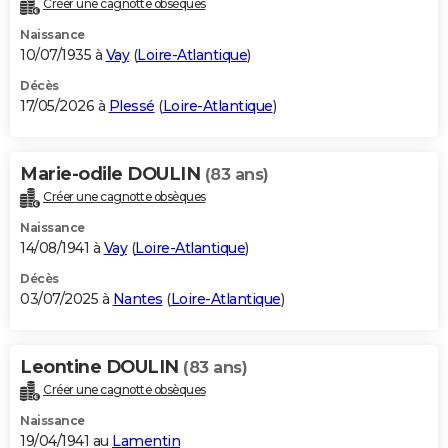
Créer une cagnotte obsèques
City break
Voyage de noces
Climat
Destinations
Voyage nature
Forum
+
PHOTO
Naissance
10/07/1935 à
Vay
(
Loire-Atlantique
)
GUIDES D'ACHAT
Décès
17/05/2026 à
Plessé
(
Loire-Atlantique
)
BONS PLANS
CARTE DE VOEUX
Marie-odile DOULIN
(83 ans)
Carte Bonne année
Carte Pâques
Carte de Noël
Carte Saint-Valentin
Carte d'anniversaire
DICTIONNAIRE
Créer une cagnotte obsèques
Biographies
Expressions
Dictionnaire
Citations
Proverbes
PROGRAMME TV
Naissance
14/08/1941 à
Vay
(
Loire-Atlantique
)
COPAINS D'AVANT
Décès
03/07/2025 à
Nantes
(
Loire-Atlantique
)
Se connecter
Collèges
Universités
Service militaire
S'inscrire
Lycées
Primaires
Entreprises
Avis de recherche
AVIS DE DÉCÈS
FORUM
Leontine DOULIN
(83 ans)
Lifestyle
Sport
Television
Cinema
Bricolage
Culture
Auto
Voyage
Créer une cagnotte obsèques
Naissance
19/04/1941 au
Lamentin