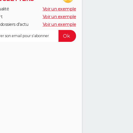
alité
Voir un exemple
rt
Voir un exemple
dossiers d'actu
Voir un exemple