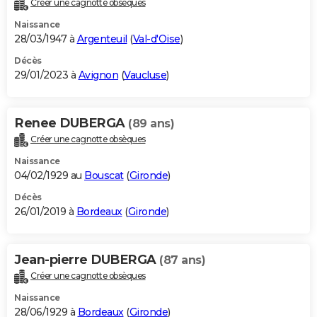
Créer une cagnotte obsèques
City break
Voyage de noces
Climat
Destinations
Voyage nature
Forum
+
PHOTO
Naissance
28/03/1947 à
Argenteuil
(
Val-d'Oise
)
GUIDES D'ACHAT
Décès
29/01/2023 à
Avignon
(
Vaucluse
)
BONS PLANS
CARTE DE VOEUX
Renee DUBERGA
(89 ans)
Carte Bonne année
Carte Pâques
Carte de Noël
Carte Saint-Valentin
Carte d'anniversaire
DICTIONNAIRE
Créer une cagnotte obsèques
Biographies
Expressions
Dictionnaire
Citations
Proverbes
PROGRAMME TV
Naissance
04/02/1929 au
Bouscat
(
Gironde
)
COPAINS D'AVANT
Décès
26/01/2019 à
Bordeaux
(
Gironde
)
Se connecter
Collèges
Universités
Service militaire
S'inscrire
Lycées
Primaires
Entreprises
Avis de recherche
AVIS DE DÉCÈS
FORUM
Jean-pierre DUBERGA
(87 ans)
Lifestyle
Sport
Television
Cinema
Bricolage
Culture
Auto
Voyage
Créer une cagnotte obsèques
Naissance
28/06/1929 à
Bordeaux
(
Gironde
)