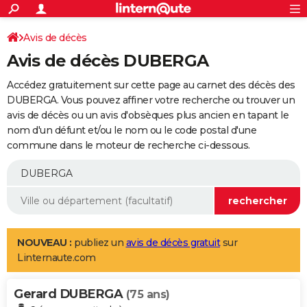
ACTUALITÉS
Connexion
S'inscrire
Avis de décès
Rechercher
Société
Education
Villes
Politique
Faits Divers
Monde
+
SPORT
Avis de décès DUBERGA
Football
Cyclisme
Forum
Coupe du monde 2026
Tennis
Rugby
CULTURE
Accédez gratuitement sur cette page au carnet des décès des
TNT
Cinéma
Musique
Programme TV
Streaming
Sorties cinéma
+
DUBERGA. Vous pouvez affiner votre recherche ou trouver un
FINANCE
avis de décès ou un avis d'obsèques plus ancien en tapant le
Impôts
Immobilier
Banque
Crédit
Retraite
Epargne
Risques naturels par ville
Assurance
AUTO
nom d'un défunt et/ou le nom ou le code postal d'une
commune dans le moteur de recherche ci-dessous.
Réserver un essai
Berlines
Forum auto
Essais
Citadines
SUV
+
HIGH-TECH
Meilleur smartphone
Ordinateurs
Guide high-tech
Mobiles
Internet
Jeux vidéo
+
BRICOLAGE
Aménagement intérieur
Cuisine
Jardinage
+
Forum
Extérieur
Salle de bains
Rangement
WEEK-END
Escapades
Expositions
Week-end nature
Guides de France
Patrimoine
Musées
+
LIFESTYLE
NOUVEAU :
publiez un
avis de décès gratuit
sur
Linternaute.com
Bien-être
Mode
+
Art de vivre
Loisirs
Modes de vie
SANTE
Gerard DUBERGA
Guide de la santé
Médicaments
+
Alimentation
Maladies
Sommeil
(75 ans)
VOYAGE