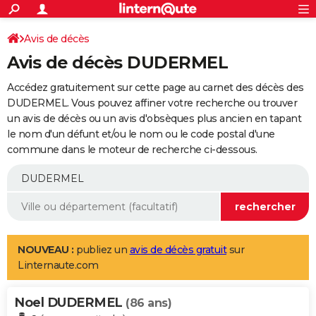
ACTUALITÉS
Connexion
S'inscrire
Avis de décès
Rechercher
Société
Education
Villes
Politique
Faits Divers
Monde
+
SPORT
Avis de décès DUDERMEL
Football
Cyclisme
Forum
Coupe du monde 2026
Tennis
Rugby
CULTURE
Accédez gratuitement sur cette page au carnet des décès des
TNT
Cinéma
Musique
Programme TV
Streaming
Sorties cinéma
+
DUDERMEL. Vous pouvez affiner votre recherche ou trouver
FINANCE
un avis de décès ou un avis d'obsèques plus ancien en tapant
Impôts
Immobilier
Banque
Crédit
Retraite
Epargne
Risques naturels par ville
Assurance
AUTO
le nom d'un défunt et/ou le nom ou le code postal d'une
commune dans le moteur de recherche ci-dessous.
Réserver un essai
Berlines
Forum auto
Essais
Citadines
SUV
+
HIGH-TECH
Meilleur smartphone
Ordinateurs
Guide high-tech
Mobiles
Internet
Jeux vidéo
+
BRICOLAGE
Aménagement intérieur
Cuisine
Jardinage
+
Forum
Extérieur
Salle de bains
Rangement
WEEK-END
Escapades
Expositions
Week-end nature
Guides de France
Patrimoine
Musées
+
LIFESTYLE
NOUVEAU :
publiez un
avis de décès gratuit
sur
Linternaute.com
Bien-être
Mode
+
Art de vivre
Loisirs
Modes de vie
SANTE
Noel DUDERMEL
Guide de la santé
Médicaments
+
Alimentation
Maladies
Sommeil
(86 ans)
VOYAGE