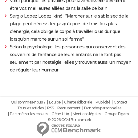
Voici pourquoi les pastilles pour lave-vaisselle devraient
être vos meilleures alliées dans la salle de bain
Sergio Lopez Lopez, kiné : "Marcher sur le sable sec de la
plage peut nécessiter jusqu'à près de trois fois plus
d'énergie, cela oblige le corps à travailler plus dur que
lorsqu'on marche sur un sol ferme"
Selon la psychologie, les personnes qui conservent des
souvenirs de l'enfance de leurs enfants ne le font pas
seulement par nostalgie : elles y trouvent aussi un moyen
de réguler leur humeur
Qui sommes-nous ?
Equipe
Charte éditoriale
Publicité
Contact
Tous les articles
RSS
Recrutement
Données personnelles
Paramétrer les cookies
Gérer Utiq
Mentions légales
Groupe Figaro
© 2026 CCM Benchmark