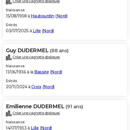
Créer une cagnotte obsèques
City break
Voyage de noces
Climat
Destinations
Voyage nature
Forum
+
PHOTO
Naissance
15/08/1938 à
Haubourdin
(
Nord
)
GUIDES D'ACHAT
Décès
03/07/2025 à
Lille
(
Nord
)
BONS PLANS
CARTE DE VOEUX
Guy DUDERMEL
(88 ans)
Carte Bonne année
Carte Pâques
Carte de Noël
Carte Saint-Valentin
Carte d'anniversaire
DICTIONNAIRE
Créer une cagnotte obsèques
Biographies
Expressions
Dictionnaire
Citations
Proverbes
PROGRAMME TV
Naissance
11/06/1936 à la
Bassée
(
Nord
)
COPAINS D'AVANT
Décès
20/11/2024 à
Croix
(
Nord
)
Se connecter
Collèges
Universités
Service militaire
S'inscrire
Lycées
Primaires
Entreprises
Avis de recherche
AVIS DE DÉCÈS
FORUM
Emilienne DUDERMEL
(91 ans)
Lifestyle
Sport
Television
Cinema
Bricolage
Culture
Auto
Voyage
Créer une cagnotte obsèques
Naissance
14/07/1933 à
Lille
(
Nord
)