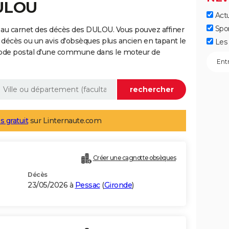
DULOU
Actu
Spo
 au carnet des décès des DULOU. Vous pouvez affiner
 décès ou un avis d'obsèques plus ancien en tapant le
Les 
code postal d'une commune dans le moteur de
s gratuit
sur Linternaute.com
Créer une cagnotte obsèques
Décès
23/05/2026 à
Pessac
(
Gironde
)