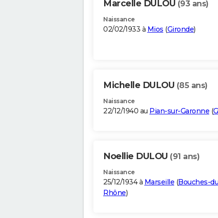
Marcelle DULOU
(93 ans)
Naissance
02/02/1933 à
Mios
(
Gironde
)
Michelle DULOU
(85 ans)
Naissance
22/12/1940 au
Pian-sur-Garonne
(
G
Noellie DULOU
(91 ans)
Naissance
25/12/1934 à
Marseille
(
Bouches-du
Rhône
)