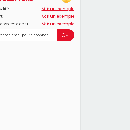
alité
Voir un exemple
rt
Voir un exemple
dossiers d'actu
Voir un exemple