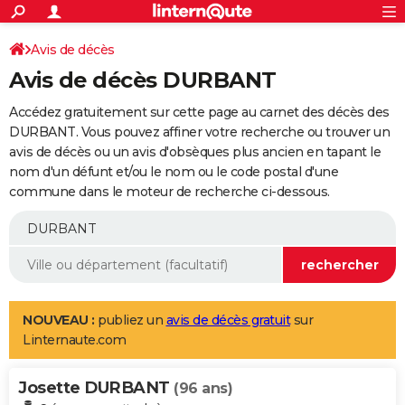
ACTUALITÉS
Connexion
S'inscrire
Avis de décès
Rechercher
Société
Education
Villes
Politique
Faits Divers
Monde
+
SPORT
Avis de décès DURBANT
Football
Cyclisme
Forum
Coupe du monde 2026
Tennis
Rugby
CULTURE
Accédez gratuitement sur cette page au carnet des décès des
TNT
Cinéma
Musique
Programme TV
Streaming
Sorties cinéma
+
DURBANT. Vous pouvez affiner votre recherche ou trouver un
FINANCE
avis de décès ou un avis d'obsèques plus ancien en tapant le
Impôts
Immobilier
Banque
Crédit
Retraite
Epargne
Risques naturels par ville
Assurance
AUTO
nom d'un défunt et/ou le nom ou le code postal d'une
commune dans le moteur de recherche ci-dessous.
Réserver un essai
Berlines
Forum auto
Essais
Citadines
SUV
+
HIGH-TECH
Meilleur smartphone
Ordinateurs
Guide high-tech
Mobiles
Internet
Jeux vidéo
+
BRICOLAGE
Aménagement intérieur
Cuisine
Jardinage
+
Forum
Extérieur
Salle de bains
Rangement
WEEK-END
Escapades
Expositions
Week-end nature
Guides de France
Patrimoine
Musées
+
LIFESTYLE
NOUVEAU :
publiez un
avis de décès gratuit
sur
Linternaute.com
Bien-être
Mode
+
Art de vivre
Loisirs
Modes de vie
SANTE
Josette DURBANT
Guide de la santé
Médicaments
+
Alimentation
Maladies
Sommeil
(96 ans)
VOYAGE