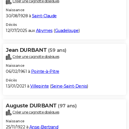
Créer une cagnotte obsèques
City break
Voyage de noces
Climat
Destinations
Voyage nature
Forum
+
PHOTO
Naissance
30/08/1928 à
Saint-Claude
GUIDES D'ACHAT
Décès
12/07/2025 aux
Abymes
(
Guadeloupe
)
BONS PLANS
CARTE DE VOEUX
Jean DURBANT
(59 ans)
Carte Bonne année
Carte Pâques
Carte de Noël
Carte Saint-Valentin
Carte d'anniversaire
DICTIONNAIRE
Créer une cagnotte obsèques
Biographies
Expressions
Dictionnaire
Citations
Proverbes
PROGRAMME TV
Naissance
06/02/1961 à
Pointe-à-Pitre
COPAINS D'AVANT
Décès
13/01/2021 à
Villepinte
(
Seine-Saint-Denis
)
Se connecter
Collèges
Universités
Service militaire
S'inscrire
Lycées
Primaires
Entreprises
Avis de recherche
AVIS DE DÉCÈS
FORUM
Auguste DURBANT
(97 ans)
Lifestyle
Sport
Television
Cinema
Bricolage
Culture
Auto
Voyage
Créer une cagnotte obsèques
Naissance
25/11/1922 à
Anse-Bertrand