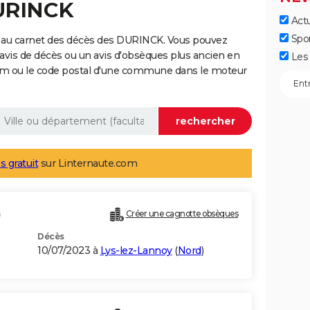
DURINCK
Actu
Spo
 au carnet des décès des DURINCK. Vous pouvez
 avis de décès ou un avis d'obsèques plus ancien en
Les 
nom ou le code postal d'une commune dans le moteur
s gratuit
sur Linternaute.com
)
Créer une cagnotte obsèques
Décès
10/07/2023 à
Lys-lez-Lannoy
(
Nord
)