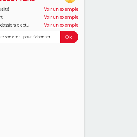
alité
Voir un exemple
rt
Voir un exemple
dossiers d'actu
Voir un exemple