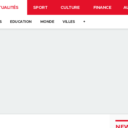
TUALITÉS
SPORT
CULTURE
FINANCE
A
S
EDUCATION
MONDE
VILLES
+
NEW