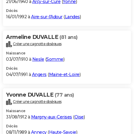
21/06/1940 à
Arcy-sur-Cure
(
Yonne
)
Décès
16/01/1992 à
Aire-sur-l'Adour
(
Landes
)
Armeline DUVALLE
(81 ans)
Créer une cagnotte obsèques
Naissance
03/07/1910 à
Nesle
(
Somme
)
Décès
04/07/1991 à
Angers
(
Maine-et-Loire
)
Yvonne DUVALLE
(77 ans)
Créer une cagnotte obsèques
Naissance
31/08/1912 à
Margny-aux-Cerises
(
Oise
)
Décès
08/11/1989 à
Annecy
(
Haute-Savoie
)