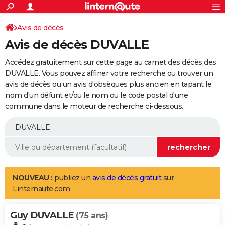
ACTUALITÉS
Connexion
S'inscrire
Avis de décès
Rechercher
Société
Education
Villes
Politique
Faits Divers
Monde
+
SPORT
Avis de décès DUVALLE
Football
Cyclisme
Forum
Coupe du monde 2026
Tennis
Rugby
CULTURE
Accédez gratuitement sur cette page au carnet des décès des
TNT
Cinéma
Musique
Programme TV
Streaming
Sorties cinéma
+
DUVALLE. Vous pouvez affiner votre recherche ou trouver un
FINANCE
avis de décès ou un avis d'obsèques plus ancien en tapant le
Impôts
Immobilier
Banque
Crédit
Retraite
Epargne
Risques naturels par ville
Assurance
AUTO
nom d'un défunt et/ou le nom ou le code postal d'une
commune dans le moteur de recherche ci-dessous.
Réserver un essai
Berlines
Forum auto
Essais
Citadines
SUV
+
HIGH-TECH
Meilleur smartphone
Ordinateurs
Guide high-tech
Mobiles
Internet
Jeux vidéo
+
BRICOLAGE
Aménagement intérieur
Cuisine
Jardinage
+
Forum
Extérieur
Salle de bains
Rangement
WEEK-END
Escapades
Expositions
Week-end nature
Guides de France
Patrimoine
Musées
+
LIFESTYLE
NOUVEAU :
publiez un
avis de décès gratuit
sur
Linternaute.com
Bien-être
Mode
+
Art de vivre
Loisirs
Modes de vie
SANTE
Guy DUVALLE
Guide de la santé
Médicaments
+
Alimentation
Maladies
Sommeil
(75 ans)
VOYAGE