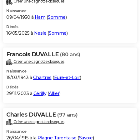
Créer une cagnotte obsèques
City break
Voyage de noces
Climat
Destinations
Voyage nature
Forum
+
PHOTO
Naissance
09/04/1950 à
Ham
(
Somme
)
GUIDES D'ACHAT
Décès
16/05/2025 à
Nesle
(
Somme
)
BONS PLANS
CARTE DE VOEUX
Francois DUVALLE
(80 ans)
Carte Bonne année
Carte Pâques
Carte de Noël
Carte Saint-Valentin
Carte d'anniversaire
DICTIONNAIRE
Créer une cagnotte obsèques
Biographies
Expressions
Dictionnaire
Citations
Proverbes
PROGRAMME TV
Naissance
15/03/1943 à
Chartres
(
Eure-et-Loir
)
COPAINS D'AVANT
Décès
29/11/2023 à
Cérilly
(
Allier
)
Se connecter
Collèges
Universités
Service militaire
S'inscrire
Lycées
Primaires
Entreprises
Avis de recherche
AVIS DE DÉCÈS
FORUM
Charles DUVALLE
(97 ans)
Lifestyle
Sport
Television
Cinema
Bricolage
Culture
Auto
Voyage
Créer une cagnotte obsèques
Naissance
26/04/1915 à la
Plagne Tarentaise
(
Savoie
)