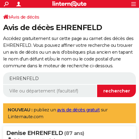
ACTUALITÉS
Connexion
S'inscrire
Avis de décès
Rechercher
Société
Education
Villes
Politique
Faits Divers
Monde
+
SPORT
Avis de décès EHRENFELD
Football
Cyclisme
Forum
Coupe du monde 2026
Tennis
Rugby
CULTURE
Accédez gratuitement sur cette page au carnet des décès des
TNT
Cinéma
Musique
Programme TV
Streaming
Sorties cinéma
+
EHRENFELD. Vous pouvez affiner votre recherche ou trouver
FINANCE
un avis de décès ou un avis d'obsèques plus ancien en tapant
Impôts
Immobilier
Banque
Crédit
Retraite
Epargne
Risques naturels par ville
Assurance
AUTO
le nom d'un défunt et/ou le nom ou le code postal d'une
commune dans le moteur de recherche ci-dessous.
Réserver un essai
Berlines
Forum auto
Essais
Citadines
SUV
+
HIGH-TECH
Meilleur smartphone
Ordinateurs
Guide high-tech
Mobiles
Internet
Jeux vidéo
+
BRICOLAGE
Aménagement intérieur
Cuisine
Jardinage
+
Forum
Extérieur
Salle de bains
Rangement
WEEK-END
Escapades
Expositions
Week-end nature
Guides de France
Patrimoine
Musées
+
LIFESTYLE
NOUVEAU :
publiez un
avis de décès gratuit
sur
Linternaute.com
Bien-être
Mode
+
Art de vivre
Loisirs
Modes de vie
SANTE
Denise EHRENFELD
Guide de la santé
Médicaments
+
Alimentation
Maladies
Sommeil
(87 ans)
VOYAGE