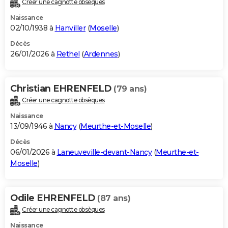
Créer une cagnotte obsèques
City break
Voyage de noces
Climat
Destinations
Voyage nature
Forum
+
PHOTO
Naissance
02/10/1938 à
Hanviller
(
Moselle
)
GUIDES D'ACHAT
Décès
26/01/2026 à
Rethel
(
Ardennes
)
BONS PLANS
CARTE DE VOEUX
Christian EHRENFELD
(79 ans)
Carte Bonne année
Carte Pâques
Carte de Noël
Carte Saint-Valentin
Carte d'anniversaire
DICTIONNAIRE
Créer une cagnotte obsèques
Biographies
Expressions
Dictionnaire
Citations
Proverbes
PROGRAMME TV
Naissance
13/09/1946 à
Nancy
(
Meurthe-et-Moselle
)
COPAINS D'AVANT
Décès
06/01/2026 à
Laneuveville-devant-Nancy
(
Meurthe-et-
Se connecter
Collèges
Universités
Service militaire
S'inscrire
Lycées
Primaires
Entreprises
Avis de recherche
AVIS DE DÉCÈS
Moselle
)
FORUM
Lifestyle
Sport
Television
Cinema
Bricolage
Culture
Auto
Voyage
Odile EHRENFELD
(87 ans)
Créer une cagnotte obsèques
Naissance