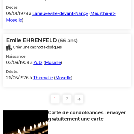
Décès
09/01/1978 à
Laneuveville-devant-Nancy
(
Meurthe-et-
Moselle
)
Emile EHRENFELD
(66 ans)
Créer une cagnotte obsèques
Naissance
02/08/1909 à
Yutz
(
Moselle
)
Décès
26/06/1976 à
Thionville
(
Moselle
)
1
2
Carte de condoléances : envoyer
gratuitement une carte