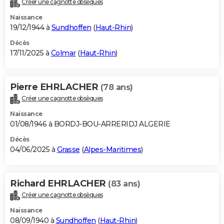
Créer une cagnotte obsèques
City break
Voyage de noces
Climat
Destinations
Voyage nature
Forum
+
PHOTO
Naissance
19/12/1944 à
Sundhoffen
(
Haut-Rhin
)
GUIDES D'ACHAT
Décès
17/11/2025 à
Colmar
(
Haut-Rhin
)
BONS PLANS
CARTE DE VOEUX
Pierre EHRLACHER
(78 ans)
Carte Bonne année
Carte Pâques
Carte de Noël
Carte Saint-Valentin
Carte d'anniversaire
DICTIONNAIRE
Créer une cagnotte obsèques
Biographies
Expressions
Dictionnaire
Citations
Proverbes
PROGRAMME TV
Naissance
01/08/1946 à BORDJ-BOU-ARRERIDJ ALGERIE
COPAINS D'AVANT
Décès
04/06/2025 à
Grasse
(
Alpes-Maritimes
)
Se connecter
Collèges
Universités
Service militaire
S'inscrire
Lycées
Primaires
Entreprises
Avis de recherche
AVIS DE DÉCÈS
FORUM
Richard EHRLACHER
(83 ans)
Lifestyle
Sport
Television
Cinema
Bricolage
Culture
Auto
Voyage
Créer une cagnotte obsèques
Naissance
08/09/1940 à
Sundhoffen
(
Haut-Rhin
)