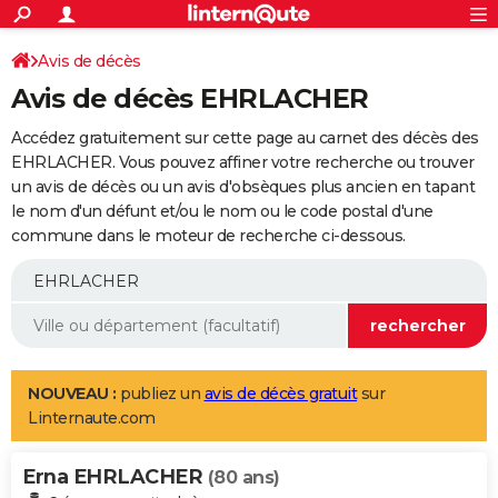
ACTUALITÉS
Connexion
S'inscrire
Avis de décès
Rechercher
Société
Education
Villes
Politique
Faits Divers
Monde
+
SPORT
Avis de décès EHRLACHER
Football
Cyclisme
Forum
Coupe du monde 2026
Tennis
Rugby
CULTURE
Accédez gratuitement sur cette page au carnet des décès des
TNT
Cinéma
Musique
Programme TV
Streaming
Sorties cinéma
+
EHRLACHER. Vous pouvez affiner votre recherche ou trouver
FINANCE
un avis de décès ou un avis d'obsèques plus ancien en tapant
Impôts
Immobilier
Banque
Crédit
Retraite
Epargne
Risques naturels par ville
Assurance
AUTO
le nom d'un défunt et/ou le nom ou le code postal d'une
commune dans le moteur de recherche ci-dessous.
Réserver un essai
Berlines
Forum auto
Essais
Citadines
SUV
+
HIGH-TECH
Meilleur smartphone
Ordinateurs
Guide high-tech
Mobiles
Internet
Jeux vidéo
+
BRICOLAGE
Aménagement intérieur
Cuisine
Jardinage
+
Forum
Extérieur
Salle de bains
Rangement
WEEK-END
Escapades
Expositions
Week-end nature
Guides de France
Patrimoine
Musées
+
LIFESTYLE
NOUVEAU :
publiez un
avis de décès gratuit
sur
Linternaute.com
Bien-être
Mode
+
Art de vivre
Loisirs
Modes de vie
SANTE
Erna EHRLACHER
Guide de la santé
Médicaments
+
Alimentation
Maladies
Sommeil
(80 ans)
VOYAGE