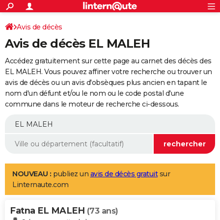
ACTUALITÉS
Connexion
S'inscrire
Avis de décès
Rechercher
Société
Education
Villes
Politique
Faits Divers
Monde
+
SPORT
Avis de décès EL MALEH
Football
Cyclisme
Forum
Coupe du monde 2026
Tennis
Rugby
CULTURE
Accédez gratuitement sur cette page au carnet des décès des
TNT
Cinéma
Musique
Programme TV
Streaming
Sorties cinéma
+
EL MALEH. Vous pouvez affiner votre recherche ou trouver un
FINANCE
avis de décès ou un avis d'obsèques plus ancien en tapant le
Impôts
Immobilier
Banque
Crédit
Retraite
Epargne
Risques naturels par ville
Assurance
AUTO
nom d'un défunt et/ou le nom ou le code postal d'une
commune dans le moteur de recherche ci-dessous.
Réserver un essai
Berlines
Forum auto
Essais
Citadines
SUV
+
HIGH-TECH
Meilleur smartphone
Ordinateurs
Guide high-tech
Mobiles
Internet
Jeux vidéo
+
BRICOLAGE
Aménagement intérieur
Cuisine
Jardinage
+
Forum
Extérieur
Salle de bains
Rangement
WEEK-END
Escapades
Expositions
Week-end nature
Guides de France
Patrimoine
Musées
+
LIFESTYLE
NOUVEAU :
publiez un
avis de décès gratuit
sur
Linternaute.com
Bien-être
Mode
+
Art de vivre
Loisirs
Modes de vie
SANTE
Fatna EL MALEH
Guide de la santé
Médicaments
+
Alimentation
Maladies
Sommeil
(73 ans)
VOYAGE