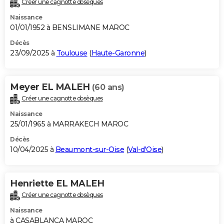
Créer une cagnotte obsèques
City break
Voyage de noces
Climat
Destinations
Voyage nature
Forum
+
PHOTO
Naissance
01/01/1952 à BENSLIMANE MAROC
GUIDES D'ACHAT
Décès
23/09/2025 à
Toulouse
(
Haute-Garonne
)
BONS PLANS
CARTE DE VOEUX
Meyer EL MALEH
(60 ans)
Carte Bonne année
Carte Pâques
Carte de Noël
Carte Saint-Valentin
Carte d'anniversaire
DICTIONNAIRE
Créer une cagnotte obsèques
Biographies
Expressions
Dictionnaire
Citations
Proverbes
PROGRAMME TV
Naissance
25/01/1965 à MARRAKECH MAROC
COPAINS D'AVANT
Décès
10/04/2025 à
Beaumont-sur-Oise
(
Val-d'Oise
)
Se connecter
Collèges
Universités
Service militaire
S'inscrire
Lycées
Primaires
Entreprises
Avis de recherche
AVIS DE DÉCÈS
FORUM
Henriette EL MALEH
Lifestyle
Sport
Television
Cinema
Bricolage
Culture
Auto
Voyage
Créer une cagnotte obsèques
Naissance
à CASABLANCA MAROC