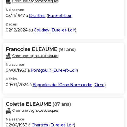
Créer une cagnotte obsèques
City break
Voyage de noces
Climat
Destinations
Voyage nature
Forum
+
PHOTO
Naissance
05/11/1947 à
Chartres
(
Eure-et-Loir
)
GUIDES D'ACHAT
Décès
02/12/2024 au
Coudray
(
Eure-et-Loir
)
BONS PLANS
CARTE DE VOEUX
Francoise ELEAUME
(91 ans)
Carte Bonne année
Carte Pâques
Carte de Noël
Carte Saint-Valentin
Carte d'anniversaire
DICTIONNAIRE
Créer une cagnotte obsèques
Biographies
Expressions
Dictionnaire
Citations
Proverbes
PROGRAMME TV
Naissance
04/01/1933 à
Pontgouin
(
Eure-et-Loir
)
COPAINS D'AVANT
Décès
09/03/2024 à
Bagnoles de l'Orne Normandie
(
Orne
)
Se connecter
Collèges
Universités
Service militaire
S'inscrire
Lycées
Primaires
Entreprises
Avis de recherche
AVIS DE DÉCÈS
FORUM
Colette ELEAUME
(87 ans)
Lifestyle
Sport
Television
Cinema
Bricolage
Culture
Auto
Voyage
Créer une cagnotte obsèques
Naissance
02/06/1933 à
Chartres
(
Eure-et-Loir
)