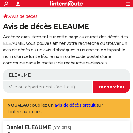
ACTUALITÉS
Connexion
S'inscrire
Avis de décès
Rechercher
Société
Education
Villes
Politique
Faits Divers
Monde
+
SPORT
Avis de décès ELEAUME
Football
Cyclisme
Forum
Coupe du monde 2026
Tennis
Rugby
CULTURE
Accédez gratuitement sur cette page au carnet des décès des
TNT
Cinéma
Musique
Programme TV
Streaming
Sorties cinéma
+
ELEAUME. Vous pouvez affiner votre recherche ou trouver un
FINANCE
avis de décès ou un avis d'obsèques plus ancien en tapant le
Impôts
Immobilier
Banque
Crédit
Retraite
Epargne
Risques naturels par ville
Assurance
AUTO
nom d'un défunt et/ou le nom ou le code postal d'une
commune dans le moteur de recherche ci-dessous.
Réserver un essai
Berlines
Forum auto
Essais
Citadines
SUV
+
HIGH-TECH
Meilleur smartphone
Ordinateurs
Guide high-tech
Mobiles
Internet
Jeux vidéo
+
BRICOLAGE
Aménagement intérieur
Cuisine
Jardinage
+
Forum
Extérieur
Salle de bains
Rangement
WEEK-END
Escapades
Expositions
Week-end nature
Guides de France
Patrimoine
Musées
+
LIFESTYLE
NOUVEAU :
publiez un
avis de décès gratuit
sur
Linternaute.com
Bien-être
Mode
+
Art de vivre
Loisirs
Modes de vie
SANTE
Daniel ELEAUME
Guide de la santé
Médicaments
+
Alimentation
Maladies
Sommeil
(77 ans)
VOYAGE