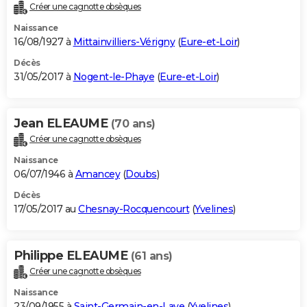
Créer une cagnotte obsèques
Naissance
16/08/1927 à
Mittainvilliers-Vérigny
(
Eure-et-Loir
)
Décès
31/05/2017 à
Nogent-le-Phaye
(
Eure-et-Loir
)
Jean ELEAUME
(70 ans)
Créer une cagnotte obsèques
Naissance
06/07/1946 à
Amancey
(
Doubs
)
Décès
17/05/2017 au
Chesnay-Rocquencourt
(
Yvelines
)
Philippe ELEAUME
(61 ans)
Créer une cagnotte obsèques
Naissance
23/09/1955 à
Saint-Germain-en-Laye
(
Yvelines
)